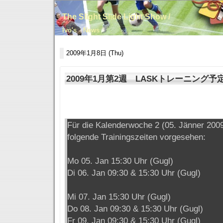
The Slight Slide Light Show /
Ivo's News
2009年1月8日 (Thu)
2009年1月第2週 LASKトレーニング予
Für die Kalenderwoche 2 (05. Jänner 2009
folgende Trainingszeiten vorgesehen:
Mo 05. Jan 15:30 Uhr (Gugl)
Di 06. Jan 09:30 & 15:30 Uhr (Gugl)
Mi 07. Jan 15:30 Uhr (Gugl)
Do 08. Jan 09:30 & 15:30 Uhr (Gugl)
Fr 09. Jan 09:30 & 15:30 Uhr (Gugl)