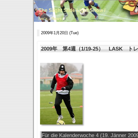
The Slight Slide Light Show /
Ivo's News
2009年1月20日 (Tue)
2009年 第4週（1/19-25） LASK 
Für die Kalenderwoche 4 (19. Jänner 2009