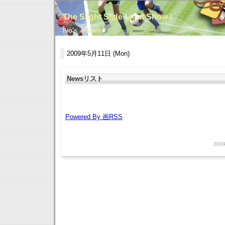
The Slight Slide Light Show /
Ivo's News
2009年5月11日 (Mon)
Newsリスト
Powered By 画RSS
2009