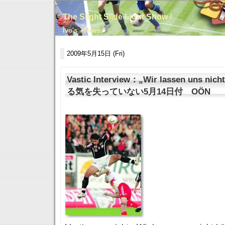
The Slight Slide Light Show /
Ivo's News
2009年5月15日 (Fri)
Vastic Interview：„Wir lassen uns 
る気を失っていない5月14日付 OÖN