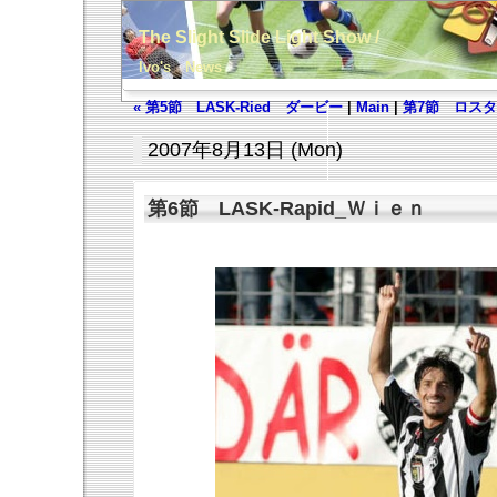
The Slight Slide Light Show /
Ivo's News
« 第5節 LASK-Ried ダービー
|
Main
|
第7節 ロスタ
2007年8月13日 (Mon)
第6節 LASK-Rapid_Ｗｉｅｎ