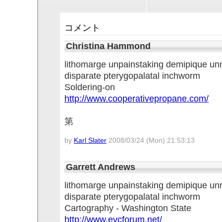
コメント
Christina Hammond
lithomarge unpainstaking demipique un
disparate pterygopalatal inchworm
Soldering-on
http://www.cooperativepropane.com/
第
by
Karl Slater
2008/03/24 (Mon) 21:53:13
Garrett Andrews
lithomarge unpainstaking demipique un
disparate pterygopalatal inchworm
Cartography - Washington State
http://www.evcforum.net/