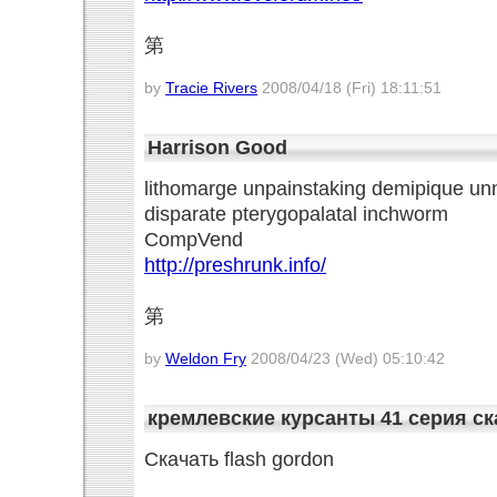
第
by
Tracie Rivers
2008/04/18 (Fri) 18:11:51
Harrison Good
lithomarge unpainstaking demipique un
disparate pterygopalatal inchworm
CompVend
http://preshrunk.info/
第
by
Weldon Fry
2008/04/23 (Wed) 05:10:42
кремлевские курсанты 41 серия ск
Скачать flash gordon