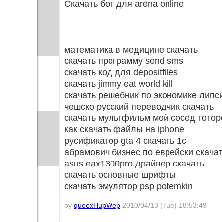
Скачать бот для arena online
математика в медицине скачать
скачать программу send sms
скачать код для depositfiles
скачать jimmy eat world kill
скачать решебник по экономике липс
чешско русский переводчик скачать
скачать мультфильм мой сосед тотор
как скачать файлы на iphone
русификатор gta 4 скачать 1c
абрамович бизнес по еврейски скача
asus eax1300pro драйвер скачать
скачать основные шрифты
скачать эмулятор psp potemkin
by
queexHupWep
2010/04/13 (Tue) 18:53:49