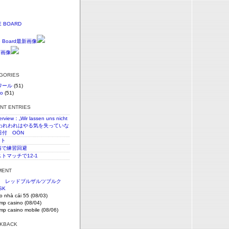
E BOARD
EGORIES
ワール
(51)
vo
(51)
ENT ENTRIES
terview：„Wir lassen uns nicht
n“われわれはやる気を失っていな
日付 OÖN
スト
c腰痛で練習回避
ストマッチで12-1
MENT
節 レッドブルザルツブルク
SK
o nhà cái 55 (08/03)
imp casino (08/04)
imp casino mobile (08/06)
CKBACK