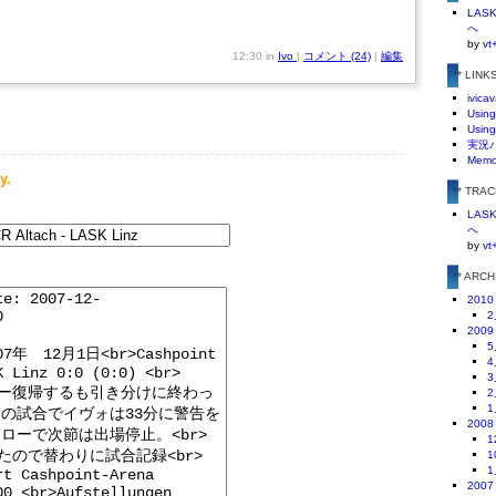
LA
へ
by
vt
12:30 in
Ivo
|
コメント (24)
|
編集
** LINK
ivicav
Using
Using
実況
Mem
y.
** TRA
LA
へ
by
vt
** ARC
2010
2
2009
5
4
3
2
1
2008
1
1
1
2007