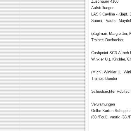
Zuschauer 4100
Aufstellungen
LASK Cavlina - Klapf, B
Saurer - Vastic, Mayrle
(Zaglmair, Margreitter, 
Trainer: Daxbacher
Cashpoint SCR Altach K
Winkler U.), Kirchler, C
(Michl, Winkler U., Win
Trainer: Bender
Schiedsrichter Robitsc
Verwarnungen
Gelbe Karten Schoppitsch
(30./Foul), Vastic (33./