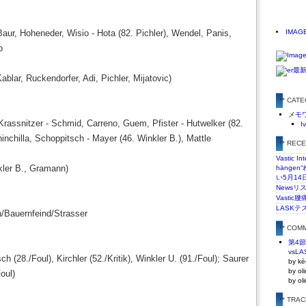
aur, Hoheneder, Wisio - Hota (82. Pichler), Wendel, Panis,
IMAG
b
Kablar, Ruckendorfer, Adi, Pichler, Mijatovic)
** CAT
メモ
rassnitzer - Schmid, Carreno, Guem, Pfister - Hutwelker (82.
I
hinchilla, Schoppitsch - Mayer (46. Winkler B.), Mattle
** REC
Vastic In
kler B., Gramann)
hänge
い5月14
Newsリ
Vasti
LASKテ
h/Bauernfeind/Strasser
** COM
第4
vsLA
 (28./Foul), Kirchler (52./Kritik), Winkler U. (91./Foul); Saurer
by kè
by ol
Foul)
by ol
** TRA