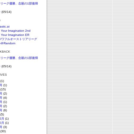
SKリーグ優勝、念願の1部復帰
+
(05/14)
S
astic.at
 Your Imagination 2nd
 Your Imagination ER
パワフルオーストリアリーグ
o＠Random
CKBACK
SKリーグ優勝、念願の1部復帰
+
(05/14)
HIVES
(1)
月
(1)
(15)
月
(2)
月
(4)
月
(1)
月
(2)
月
(6)
(5)
2月
(1)
0月
(1)
月
(3)
(30)