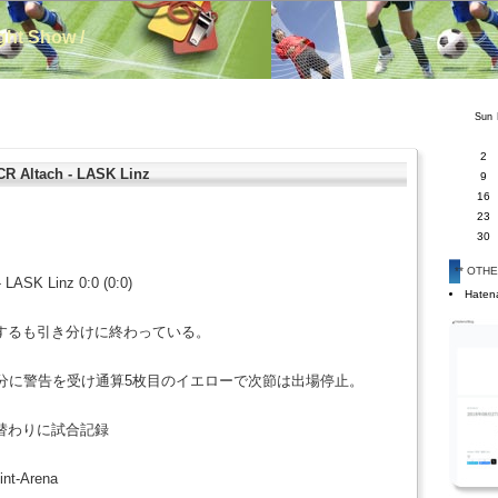
ight Show /
Sun
2
 Altach - LASK Linz
9
16
23
30
** OTH
 LASK Linz 0:0 (0:0)
Hatena
するも引き分けに終わっている。
3分に警告を受け通算5枚目のイエローで次節は出場停止。
替わりに試合記録
int-Arena