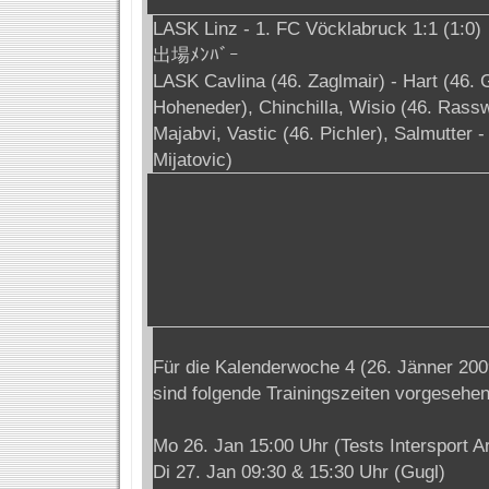
LASK Linz - 1. FC Vöcklabruck 1:1 (1:0)
出場ﾒﾝﾊﾞｰ
LASK Cavlina (46. Zaglmair) - Hart (46. 
Hoheneder), Chinchilla, Wisio (46. Rassw
Majabvi, Vastic (46. Pichler), Salmutter -
Mijatovic)
Für die Kalenderwoche 4 (26. Jänner 200
sind folgende Trainingszeiten vorgesehen
Mo 26. Jan 15:00 Uhr (Tests Intersport A
Di 27. Jan 09:30 & 15:30 Uhr (Gugl)