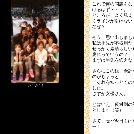
これで何の問題もな
けるはず・・・。
ところが、よく見え
くラインが引けない
なぜ？
そう、思い出しまし
私は手先が不器用だ
せっかく素晴らしい
腐れっていうの？、
まずは手先を鍛えな
さらにこの鏡、余計
のがちょっと。
「それを知っとくの
ワイワイ！
した。
さすが女優さん。
とはいえ、反対側の
とします（笑）
さて、セバ今日もは
ー！