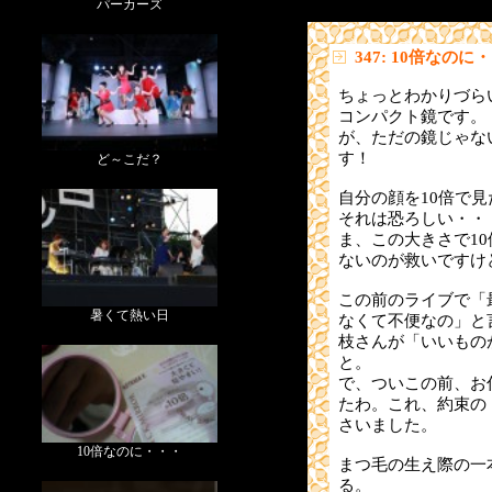
パーカーズ
347: 10倍なのに
ちょっとわかりづら
コンパクト鏡です。
が、ただの鏡じゃな
す！
ど～こだ？
自分の顔を10倍で
それは恐ろしい・・
ま、この大きさで1
ないのが救いですけ
この前のライブで「
暑くて熱い日
なくて不便なの」と
枝さんが「いいもの
と。
で、ついこの前、お
たわ。これ、約束の
さいました。
10倍なのに・・・
まつ毛の生え際の一
る。