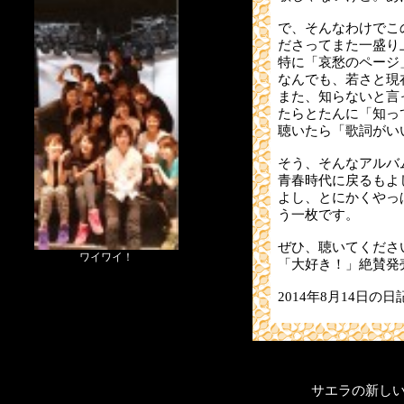
で、そんなわけでこ
ださってまた一盛り
特に「哀愁のページ
なんでも、若さと現
また、知らないと言
たらとたんに「知っ
聴いたら「歌詞がい
そう、そんなアルバ
青春時代に戻るもよ
よし、とにかくやっ
う一枚です。
ぜひ、聴いてくださ
ワイワイ！
「大好き！」絶賛発
2014年8月14日の日
サエラの新し