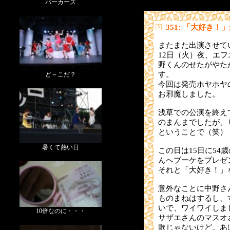
パーカーズ
351: 「大好き！
またまた出演させて
12日（火）夜、エ
野くんのせたがやた
す。
ど～こだ？
今回は発売ホヤホヤ
お邪魔しました。
浅草での公演を終え
のまんまでしたが、Ｕ
ということで（笑）
暑くて熱い日
この日は15日に54
んへブーケをプレゼ
それと「大好き！」
意外なことに中野さ
ものまねはするし、
いで、ワイワイしま
10倍なのに・・・
サザエさんのマスオ
歌じゃないけど。あ