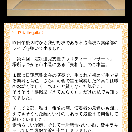
373: Tequila！
昨日午後３時から我が母校である木造高校吹奏楽部の
ライブを聴いて来ました。
「第４回 震災遺児支援チャリティーコンサート」、
場所はつがる市木造にある「実相寺」のご本堂。
１部は日蓮宗雅楽会の演奏で、生まれて初めて生で見
る楽器と音色、さらに司会で笙を演奏した間宮ご住職
のお話も楽しく、ちょっと賢くなった気分に。
そうそう「越殿楽（えてんらく）」だけは私でも知っ
てました。
そして２部。私は一番前の席、演奏者の息遣いも聞こ
えてきそうな距離というのもあって最後まで興奮して
聴いていました。
素晴らしい演奏、そして一所懸命ないい顔、皆キラキ
ラしていて素敵で涙が出てしまいました。