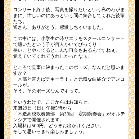
コンサート終了後、写真を撮りたいという私のわがま
まに、忙しいのにあっという間に集合してくれた後輩
たち。
皆さん、ありがとう。感激しちゃいました。
この中には、小学生の時サエラをスクールコンサート
で聴いたという子が何人かいてびっくり！
長いことやってるとこんな再会もあるんですねぇ。
覚えていてくれてうれしかったなぁ。
ところで見事に決まったこのポーズ、なんだと思いま
すか？
「木高と言えばテキーラ！」と元気な曲紹介でアンコ
ールが。
そう、そのポーズなんですって。
というわけで、ここからはお知らせ。
来週29日（日）午後5時から
「木造高校吹奏楽部 第33回 定期演奏会」がオルテ
ンシアで開催されます。
入場料は500円。どうぞお出かけください。
そして思いっきり楽しみましょう。