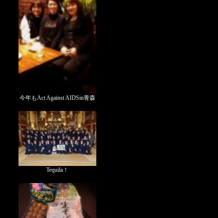
今年もAct Against AIDSin青森
Tequila！