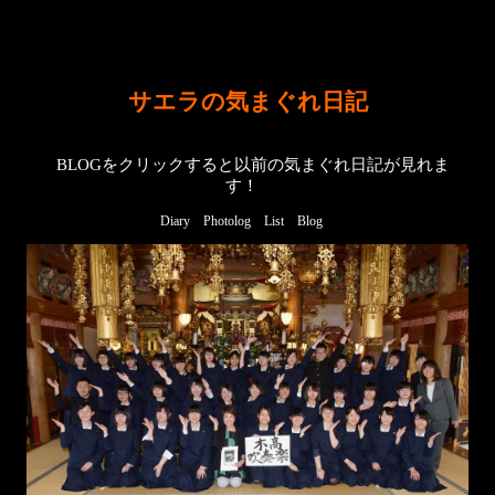
サエラの気まぐれ日記
BLOGをクリックすると以前の気まぐれ日記が見れま
す！
Diary
Photolog
List
Blog