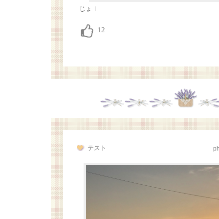
じょｌ
テスト
p