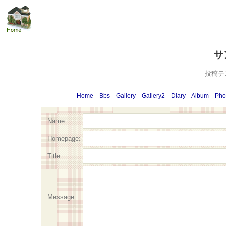
サ
投稿テ
Home
Bbs
Gallery
Gallery2
Diary
Album
Pho
Name:
Homepage:
Title:
Message: