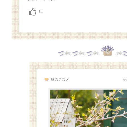
庭のスズメ
ph