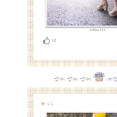
1/250sec F2.5
じし