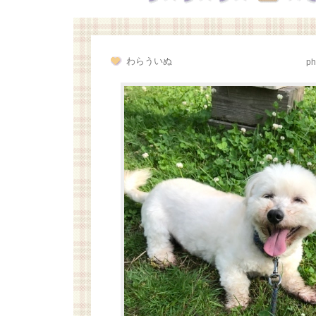
わらういぬ
ph