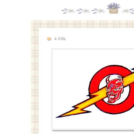
４０fis