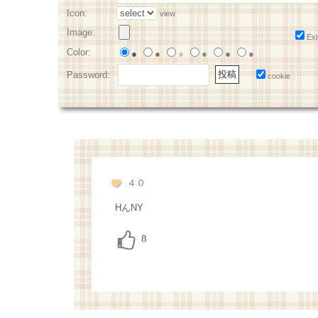
Icon:
view
Image:
Exi
Color:
●
●
●
●
●
●
Password:
cookie
４０
HんNY