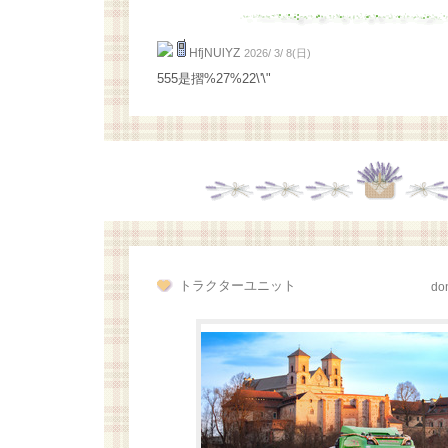
HfjNUlYZ
2026/ 3/ 8(日)
555是摺%27%22\'\"
トラクターユニット
don