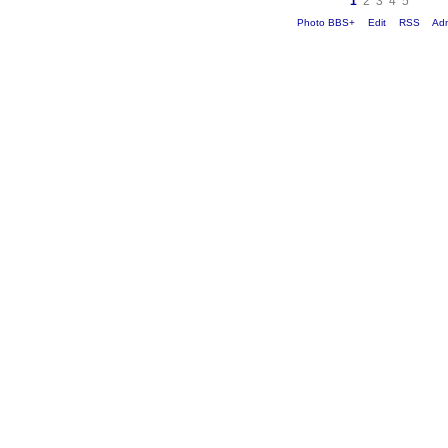
1
2
3
4
5
Photo BBS+
Edit
RSS
Ad