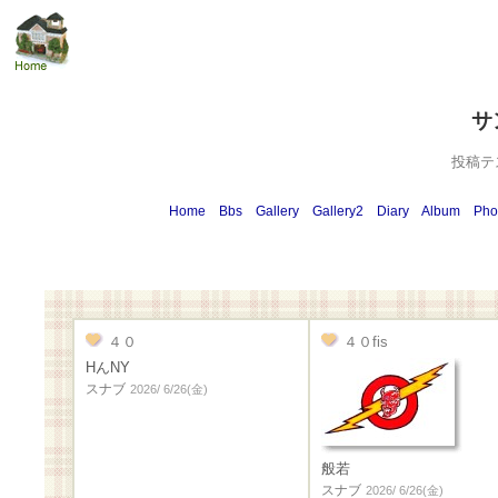
サ
投稿テ
Home
Bbs
Gallery
Gallery2
Diary
Album
Pho
４０
４０fis
HんNY
スナブ
2026/ 6/26(金)
般若
スナブ
2026/ 6/26(金)