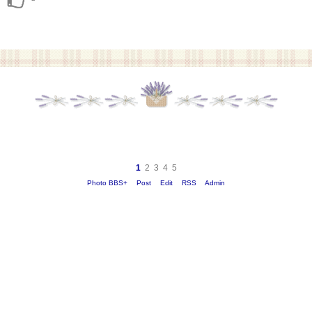
1
2
3
4
5
Photo BBS+
Post
Edit
RSS
Admin