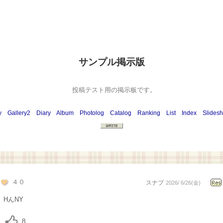
サンプル掲示版
投稿テスト用の掲示板です。
y
Gallery2
Diary
Album
Photolog
Catalog
Ranking
List
Index
Slides
４０
スナブ
2026/ 6/26(金)
HんNY