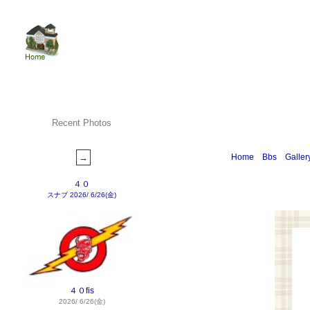
Recent Photos
Home
Bbs
Galler
４０
スナブ
2026/ 6/26(金)
４０fis
2026/ 6/26(金)