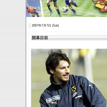
The Slight Slide Light Show /
Ivo's News
2007年7月7日 (Sat)
開幕目前