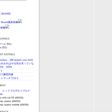
E BOARD
EGORIES
ワール
(51)
vo
(51)
ENT ENTRIES
terview：„Wir lassen uns nicht
n“われわれはやる気を失っていな
日付 OÖN
スト
c腰痛で練習回避
ストマッチで12-1
MENT
節 レッドブルザルツブルク
SK
o nhà cái 55 (08/03)
imp casino (08/04)
imp casino mobile (08/06)
CKBACK