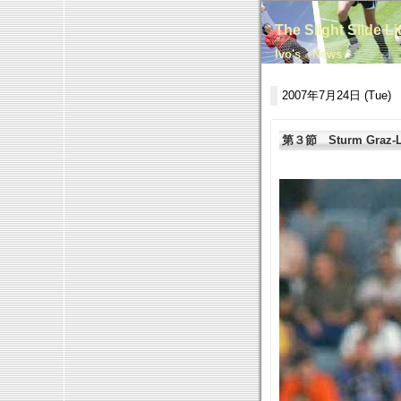
The Slight Slide L
Ivo's News
2007年7月24日 (Tue)
第３節 Sturm Graz-