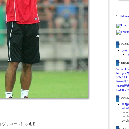
IMAG
** CAT
メモ
I
** REC
Vastic In
hänge
い5月14
Newsリ
Vasti
LASKテ
** COM
第4
vsLA
by kè
by ol
by ol
イヴォコールに応える
** TRA