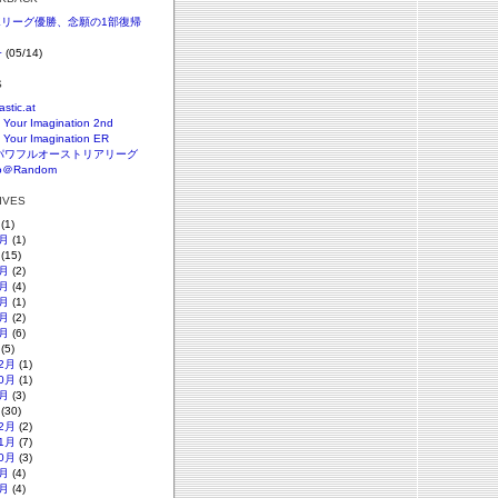
SKリーグ優勝、念願の1部復帰
+
(05/14)
S
astic.at
 Your Imagination 2nd
 Your Imagination ER
パワフルオーストリアリーグ
o＠Random
HIVES
(1)
月
(1)
(15)
月
(2)
月
(4)
月
(1)
月
(2)
月
(6)
(5)
2月
(1)
0月
(1)
月
(3)
(30)
2月
(2)
1月
(7)
0月
(3)
月
(4)
月
(4)