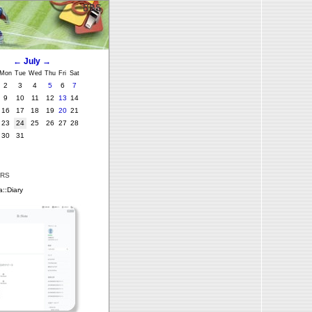
BBS
←
July
→
Mon
Tue
Wed
Thu
Fri
Sat
2
3
4
5
6
7
9
10
11
12
13
14
16
17
18
19
20
21
23
24
25
26
27
28
30
31
ERS
::Diary