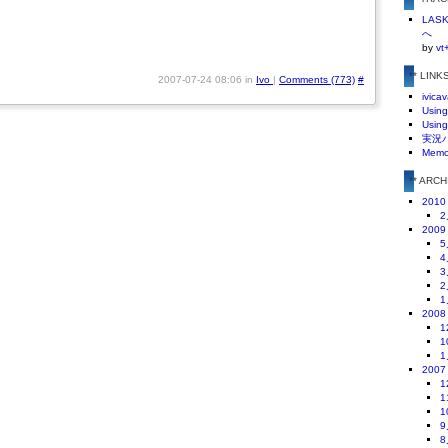
LA
へ
by
vt
** LINK
2007-07-24 08:06 in
Ivo
|
Comments (773)
#
ivicav
Using
Using
実況
Mem
** ARC
2010
2
2009
5
4
3
2
1
2008
1
1
1
2007
1
1
1
9
8