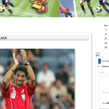
ight Show /
Sun
1
8
LASK
15
22
29
** OTH
Hatena