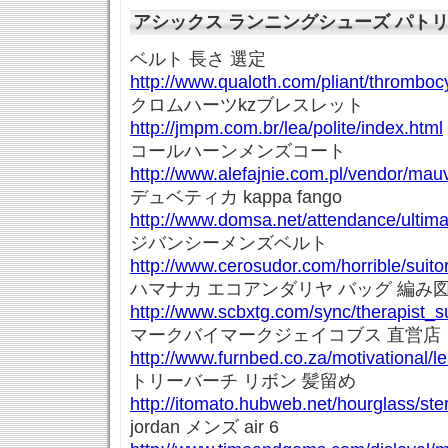
アシックス ランニングシューズ パト
ベルト 長さ 選定
http://www.qualoth.com/pliant/thrombocy
クロムハーツkzブレスレット
http://jmpm.com.br/lea/polite/index.html
コールハーンメンズコート
http://www.alefajnie.com.pl/vendor/ma
デュベティカ kappa fango
http://www.domsa.net/attendance/ultim
ジバンシーメンズベルト
http://www.cerosudor.com/horrible/suit
ハマナカ エコアンダリヤ バッグ 編み
http://www.scbxtg.com/sync/therapist_
マークバイマークジェイコブス 直営店
http://www.furnbed.co.za/motivational
トリーバーチ リボン 髪留め
http://itomato.hubweb.net/hourglass/st
jordan メンズ air 6