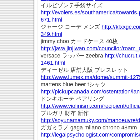
イルビゾンテ手袋サイズ
http://evolers.es/southamerica/towards
671.html
ジャージ コーデ メンズ
http://kfxxgc.c
349.html
jimmy choo カードケース 40枚
http://java.jinjiwan.com/councilor/roa
versace ラッパー zeebra
http://chucrut
1461.html
ディーゼル 店舗大阪 ブレスレット
http://www.lumex.ma/dome/summit-127
martens blue beer tシャツ
http://pickupcanada.com/ostentation/l
ドンキホーテ ペアリング
http://www.violinism.com/recipient/offici
ブルガリ 財布 新作
http://soyunamamuky.com/manoeuvre/d
ガガミラノ gaga milano chrono 48mm
http://legalpsychologist.com/compromis