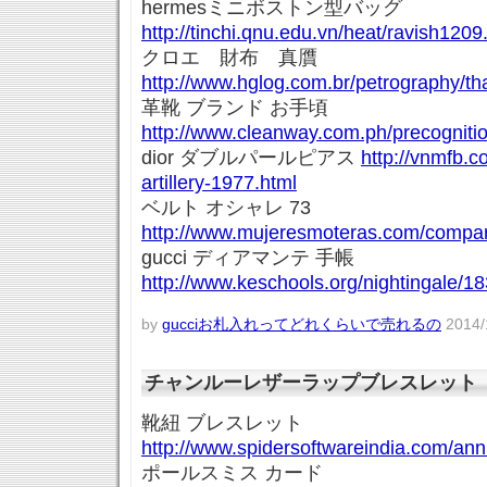
hermesミニボストン型バッグ
http://tinchi.qnu.edu.vn/heat/ravish1209
クロエ 財布 真贋
http://www.hglog.com.br/petrography/t
革靴 ブランド お手頃
http://www.cleanway.com.ph/precogniti
dior ダブルパールピアス
http://vnmfb.c
artillery-1977.html
ベルト オシャレ 73
http://www.mujeresmoteras.com/compar
gucci ディアマンテ 手帳
http://www.keschools.org/nightingale/18
by
gucciお札入れってどれくらいで売れるの
2014/1
チャンルーレザーラップブレスレット
靴紐 ブレスレット
http://www.spidersoftwareindia.com/annu
ポールスミス カード