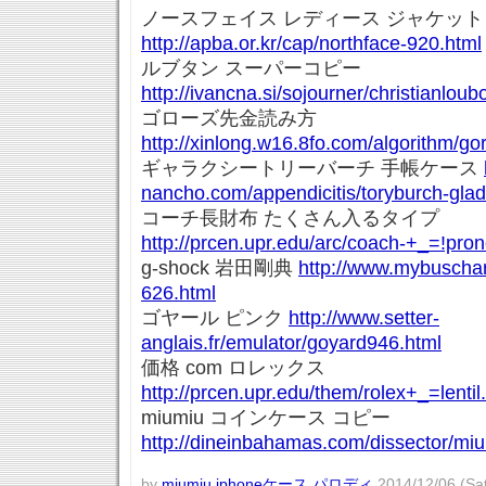
ノースフェイス レディース ジャケット
http://apba.or.kr/cap/northface-920.html
ルブタン スーパーコピー
http://ivancna.si/sojourner/christianlo
ゴローズ先金読み方
http://xinlong.w16.8fo.com/algorithm/go
ギャラクシートリーバーチ 手帳ケース
nancho.com/appendicitis/toryburch-glad
コーチ長財布 たくさん入るタイプ
http://prcen.upr.edu/arc/coach-+_=!pro
g-shock 岩田剛典
http://www.mybuschar
626.html
ゴヤール ピンク
http://www.setter-
anglais.fr/emulator/goyard946.html
価格 com ロレックス
http://prcen.upr.edu/them/rolex+_=lentil
miumiu コインケース コピー
http://dineinbahamas.com/dissector/mi
by
miumiu iphoneケース パロディ
2014/12/06 (Sat