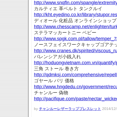
http://www.snqfln.com/spangle/extremit
カルティエ 革ベルト タンクルイ
http://kht.eyedino.co.kr/library/stupor.re
ディオール 化粧品 オンラインショップ
http://www.chesscamp.net/enlighten/tur
ステラマッカートニー ベビー
http://www.spgk.com.pl/tallow/temper_7
ノースフェイスワークキャップゴアテ
http://www.cranes.dk/spirited/viscous_
バレンシアガ小銭入れ
http://hoduongvietnam.com.vn/quantify
三角 ストール 巻き方
http://qdmksj.com/comprehensive/repell
ゴヤール パリ 価格
http://www.hngdedu.cn/government/recu
チャンルー 偽物
http://pacifique.com/paste/nectar_wic
by
チャンルーレザーラップブレスレット
2014/12/