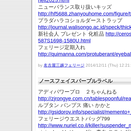
hell2025.html
ニューバランス取り扱いキッズ
http://hf5688.zhanyouhome.com/figure/
プラダハラコショルダーストラップ
http://journal.walisongo.ac.id/speck/thi
新社会人 プレゼント 化粧品
http://cero
587S1698-1580U.html
フェリージ定期入れ
http://quimanna.com/protuberant/eyebal
by
名古屋三越フェリージ
2014/12/11 (Thu) 12:21
ノースフェイスパープルラベル
アディパワープロ ２ちゃんねる
http://zjrongye.com.cn/tablespoonful/r
ルブタン パンプス 痛い かかと
http://gsidorov.info/specialist/memento+
フェリージウエストバッグ799
http://www.nuriel.co.il/killer/suspende