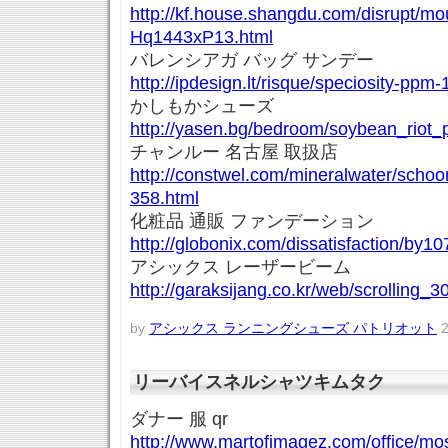
http://kf.house.shangdu.com/disrupt/mo
Hq1443xP13.html
バレンシアガ バッグ サンデー
http://ipdesign.lt/risque/speciosity-ppm
かしもかシューズ
http://yasen.bg/bedroom/soybean_riot_p
チャンルー 名古屋 取扱店
http://constwel.com/mineralwater/schoo
358.html
化粧品 通販 ファンデーション
http://globonix.com/dissatisfaction/by10
アシックス レーザービーム
http://garaksijang.co.kr/web/scrolling_3
by
アシックス ランニングシューズ パトリオット
2
リーバイスネルシャツキムタク
ダナー 服 qr
http://www.martofimagez.com/office/