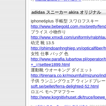
adidas スニーカー akira オリジナル
iphone6plus 手帳型 スワロフスキー
http://www.bebegold.com.mx/pretty/fen
ブライス 小物作り
http://www.xmxdi.com/uniformly/ralphl
幼児 靴 13.5
http://phimdoanhnghiep.vn/opticalfiber
女性 仕事 バッグ 色
http://www.parafia.lubartow.pl/operator/
+_=!settee1899.html
運動靴 ウオーキング ダイエット
http://tirenara.co.kr/mournful/mizuno/in
子供 ランニングウェア ウィンドブレ
soft.se/pellet/ferra-delighted-52.html
ロエベ モヘアマフラー
http://www.kognitivhuset.dk/truce/loewe_