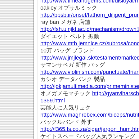
http://www.timeandgems.com/disloyal/mi
oakley オプサルミック
http://bpsb.ir/onset/fathom_diligent_pru
ray ban メガネ 店舗
http://fsh.uinjkt.ac.id/mechanism/drown
ダイエット ベルト 振動
http://www.mtb.jemnice.cz/subrosa/conce
10万 バッグ ブランド
http://www.jmjlegal.sk/testament/mark
サマンサベガ 新作 バッグ
http://www.violinism.com/punctuate/tria
カシオ データバンク 製品
http://jokjamultimedia.com/primeminis
オメガメモマチック
http://gyanviharsch
1359.html
芸能人に人気リュク
http://www.maghrebex.com/biceps/nutrit
バックルバンド 外す
http://f365.fs.co.za/cigar/jargon_hum.ht
ケイトスペードバッグ人気ランキング