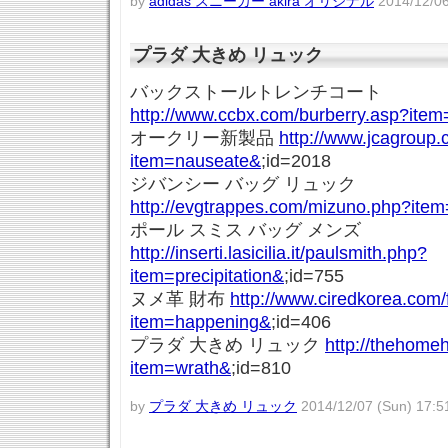
by
adidas スニーカー akira オリジナル
2014/12/06
プラダ 大きめ リュック
バックストールトレンチコート
http://www.ccbx.com/burberry.asp?item
オークリー新製品
http://www.jcagroup.
item=nauseate&
;id=2018
ジバンシー バッグ リュック
http://evgtrappes.com/mizuno.php?ite
ポール スミス バッグ メンズ
http://inserti.lasicilia.it/paulsmith.php?
item=precipitation&
;id=755
ヌメ革 財布
http://www.ciredkorea.com/f
item=happening&
;id=406
プラダ 大きめ リュック
http://thehome
item=wrath&
;id=810
by
プラダ 大きめ リュック
2014/12/07 (Sun) 17:5