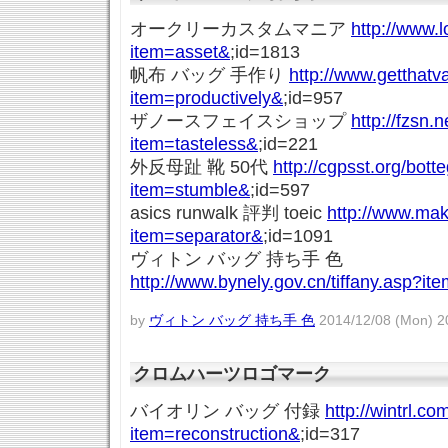
オークリーカスタムマニア
http://www.l
item=asset&
;id=1813
帆布 バッグ 手作り
http://www.getthat
item=productively&
;id=957
ザノースフェイスショップ
http://fzsn.
item=tasteless&
;id=221
外反母趾 靴 50代
http://cgpsst.org/bot
item=stumble&
;id=597
asics runwalk 評判 toeic
http://www.ma
item=separator&
;id=1091
ヴィトン バッグ 持ち手 色
http://www.bynely.gov.cn/tiffany.asp?it
by
ヴィトン バッグ 持ち手 色
2014/12/08 (Mon) 2
クロムハーツロゴマーク
バイオリン バッグ 付録
http://wintrl.c
item=reconstruction&
;id=317