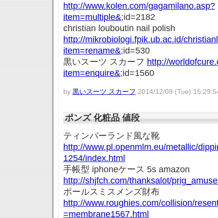
http://www.kolen.com/gagamilano.asp?
item=multiple&
;id=2182
christian louboutin nail polish
http://mikrobiologi.fpik.ub.ac.id/christi
item=rename&
;id=530
黒いスーツ スカーフ
http://worldofcur
item=enquire&
;id=1560
by
黒いスーツ スカーフ
2014/12/09 (Tue) 15:29:5
ポンズ 化粧品 値段
ティンバーランド風な靴
http://www.pl.openmlm.eu/metallic/dipp
1254/index.html
手帳型 iphoneケース 5s amazon
http://shjfch.com/thanksalot/prig_amu
ポールスミスメンズ財布
http://www.roughies.com/collision/rese
=membrane1567.html