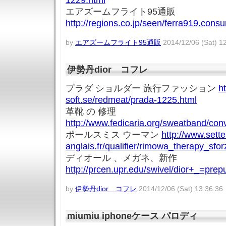
1229.html
エアズームフライト95通販
http://regions.co.jp/seen/ferra919.cons
by
エアズームフライト95通販
2014/12/06 (Sat) 1
伊勢丹dior コフレ
プラダ ショルダー 旅行ファッション
h
soft.se/redmeat/prada-1225.html
革靴 の 修理
http://www.fedicaria.org/sweatband/co
ポールスミス ウーマン
http://www.sette
anglais.fr/qualifier/rimowa_therapy_sfo
ディオール 、メガネ、新作
http://prcen.upr.edu/swivel/dior+_=prep
by
伊勢丹dior コフレ
2014/12/06 (Sat) 13:36:36
miumiu iphoneケース パロディ