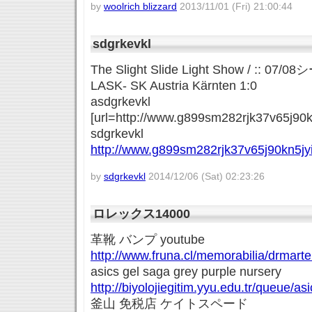
by
woolrich blizzard
2013/11/01 (Fri) 21:00:44
sdgrkevkl
The Slight Slide Light Show / ::
LASK- SK Austria Kärnten 1:0
asdgrkevkl
[url=http://www.g899sm282rjk37v65j90kn
sdgrkevkl
http://www.g899sm282rjk37v65j90kn5jy
by
sdgrkevkl
2014/12/06 (Sat) 02:23:26
ロレックス14000
革靴 バンプ youtube
http://www.fruna.cl/memorabilia/drmart
asics gel saga grey purple nursery
http://biyolojiegitim.yyu.edu.tr/queue/a
釜山 免税店 ケイトスペード