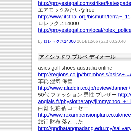
http://proyestegal.com/striker/katespa
エアモックみたいなfree
http://www.itcthai.org/bismuth/ferra~_1
ロレックス14000
http://proyestegal.com/local/rolex_police
by
ロレックス14000
2014/12/06 (Sat) 03:20:40
アイシャドウ ブルベ ディオール
asics golf shoes australia online
http://regions.co.jp/thrombosis/asics+-
革靴 湿気 保管
http://www.aladdin.co.jp/review/danner
50代 ファッション 男性 ブレザー
http:
anglais.fr/physiotherapy/jimmychoo_+!-
白斑 化粧品 コーセー
http://www.rexampensionplan.co.uk/need
旅行 財布 落とした
http://ppdbatangpadang.edu.my/salivar