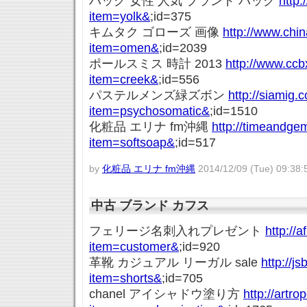
バッグ 女性 人気 ブランド バッグ
http:
item=yolk&
;id=375
キムタク ゴローズ 画像
http://www.chi
item=omen&
;id=2039
ポールスミス 時計 2013
http://www.cc
item=creek&
;id=556
パステルメンズ緑ズボン
http://siamig
item=psychosomatic&
;id=1510
化粧品 エリナ fm沖縄
http://timeandg
item=softsoap&
;id=517
by
化粧品 エリナ fm沖縄
2014/12/09 (Tue) 09:38:
中古 ブランド カフス
フェリージ名刺入れプレゼント
http://a
item=customer&
;id=920
革靴 カジュアル リーガル sale
http://j
item=shorts&
;id=705
chanel アイシャドウ塗り方
http://artr