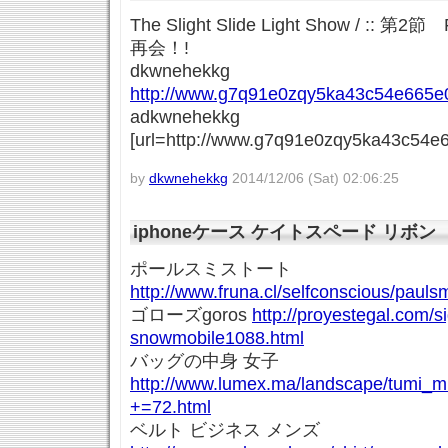
The Slight Slide Light Show / :
再会！!
dkwnehekkg
http://www.g7q91e0zqy5ka43c54e665e0
adkwnehekkg
[url=http://www.g7q91e0zqy5ka43c54e6
by
dkwnehekkg
2014/12/06 (Sat) 02:06:25
iphoneケース ケイトスペード リボン
ポールスミストート
http://www.fruna.cl/selfconscious/paul
ゴローズgoros
http://proyestegal.com/s
snowmobile1088.html
バッグの中身 女子
http://www.lumex.ma/landscape/tumi_m
+=72.html
ベルト ビジネス メンズ