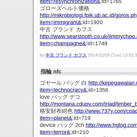
item=resynchronization&
;id=1765
ゴローズベルト価格
http://mikrobiologi.fpik.ub.ac.id/goros.p
item=immigrant&
;id=1920
中古 ブランド カフス
http://www.searstooth.co.uk/jimmychoo
item=champagne&
;id=1749
by
中古 ブランド カフス
2014/12/09 (Tue) 13:52:
指輪 nfc
ゴヤール バッグ 白
http://kepegawaian.
item=technocracy&
;id=1356
love バッグ デコ
http://montana.cdupv.com/triad/timber_b
格安財布紺色
http://www.737y.com/coa
item=planet&
;id=719
device バッグ 2ch
http://www.hglog.co
item=terror&
;id=210