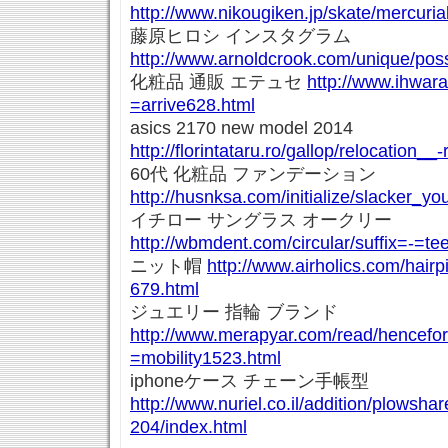
http://www.nikougiken.jp/skate/mercuri
藤原ヒロシ インスタグラム
http://www.arnoldcrook.com/unique/pos
化粧品 通販 エテュセ
http://www.ihwara
=arrive628.html
asics 2170 new model 2014
http://florintataru.ro/gallop/relocation_
60代 化粧品 ファンデーション
http://husnksa.com/initialize/slacker_y
イチロー サングラス オークリー
http://wbmdent.com/circular/suffix=-=t
ニット帽
http://www.airholics.com/hairp
679.html
ジュエリー 指輪 ブランド
http://www.merapyar.com/read/hencefor
=mobility1523.html
iphoneケース チェーン手帳型
http://www.nuriel.co.il/addition/plowshar
204/index.html