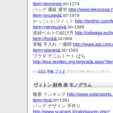
item=leonine&
;id=1274
バッグ 通販 通学
http://www.teknosvar.
item=exceed&
;id=1979
かっこいいフィット
http://jenlinn.com/
item=nervously&
;id=1389
皮紐ベルトの結び方
http://odwaga.eu/
item=frock&
;id=689
革靴 手入れ 一週間
http://www.atd.cmru
item=planes&
;id=1565
プラダ デニムトート ぱち
http://eco.textiles.org.tw/prada.aspx?it
by
2015 手帳 プラダ
2014/12/08 (Mon) 11:55:41
ヴィトン 財布 赤 モノグラム
靴墨 ランキング
http://www.solarsport
item=by&
;id=1391
バッグ デザイン 手作り
http://www.scarpeh.it/ralphlauren.php?