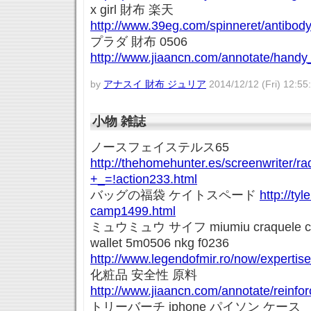
x girl 財布 楽天
http://www.39eg.com/spinneret/antibo
プラダ 財布 0506
http://www.jiaancn.com/annotate/hand
by
アナスイ 財布 ジュリア
2014/12/12 (Fri) 12:55
小物 雑誌
ノースフェイステルス65
http://thehomehunter.es/screenwriter/rad
+_=!action233.html
バッグの福袋 ケイトスペード
http://tyl
camp1499.html
ミュウミュウ サイフ miumiu craquele croco 
wallet 5m0506 nkg f0236
http://www.legendofmir.ro/now/expertis
化粧品 安全性 原料
http://www.jiaancn.com/annotate/reinfor
トリーバーチ iphone パイソン ケース