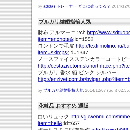
by
adidas トレーナー どこに売ってる？
2014/12/0
ブルガリ結婚指輪人気
財布 アルマーニ 2ch
http://www.sdtuob
item=endnote&
;id=1552
ロンドンで毛皮
http://textilmolino.hu/b
item=skimp&
;id=1347
ノースフェイスステンカラーコートビ
http://cestazivotom.sk/northface.php?i
ブルガリ 香水 箱 ピンク シルバー
http://enzivet.com.br/bvlgari.php?item=
by
ブルガリ結婚指輪人気
2014/12/07 (Sun) 02:35
化粧品 おすすめ 通販
白いリュック
http://guwenmi.com/timbe
item=hell&
;id=657