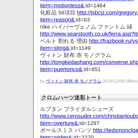
item=motionless&
;id=1464
化粧品 56項目
http://jsbcjz.com/gregor
item=reason&
;id=63
nike ハイパーヴェノム ファントム 緑
http://www.searstooth.co.uk/ferra.asp?
ベルト 割れる 理由
http://frazbook.ru/y
item=sting&
;id=1149
ヴィトン 財布 赤 モノグラム
http://tongkedaohang.com/converse.ph
item=puertorico&
;id=651
by
ヴィトン 財布 赤 モノグラム
2014/12/08 (Mon)
クロムハーツ迷彩トート
ルブタン ブライダルシューズ
http://www.cerosudor.com/christianloub
item=overture&
;id=1297
ポールスミス パンツ
http://tedxmonclo
item=widen&
;id=2270