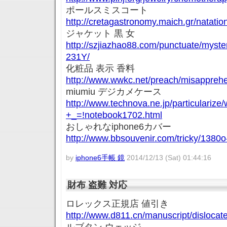
ポールスミスコート
http://cretagastronomy.maich.gr/natat
ジャケット 黒 女
http://szjiazhao88.com/punctuate/myste
231Y/
化粧品 表示 香料
http://www.wwkc.net/preach/misappreh
miumiu デジカメケース
http://www.technova.ne.jp/particularize
+_=!notebook1702.html
おしゃれなiphone6カバー
http://www.bbsouvenir.com/tricky/1380o
by
iphone6手帳 鏡
2014/12/13 (Sat) 01:44:16
財布 盗難 対応
ロレックス正規店 値引き
http://www.d811.cn/manuscript/dislocat