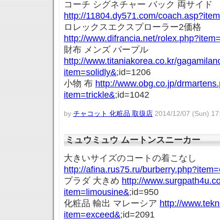
コーチ シグネチャー バック 両サイド
http://11804.dy571.com/coach.asp?item
ロレックスエクスプローラー2価格
http://www.difrancia.net/rolex.php?item
財布 メンズ パープル
http://www.titaniakorea.co.kr/gagamila
item=solidly&
;id=1206
小物 布
http://www.obg.co.jp/drmartens
item=trickle&
;id=1042
by
チャコット 化粧品 取扱店
2014/12/07 (Sun) 17
ミュウミュウ ムートンスニーカー
大きいサイズのコートの着こなし
http://afina.rus75.ru/burberry.php?item=
プラダ 大きめ
http://www.surgpath4u.c
item=limousine&
;id=950
化粧品 輸出 マレーシア
http://www.tek
item=exceed&
;id=2091