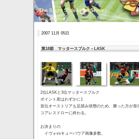
The Slight Slide Light Show /
Ivo's News
2007 11月 05日
第18節 マッタースブルク－LASK
2位LASKと3位マッタースブルク
ポイント差はわずかに1
首位オーストリアも足踏み状態のため、勝った方が首
コアレスドローに終わる。
お決まりの
イヴォvsキューバウア画像多数。