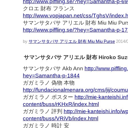
http://www.piffling.se/?hey=Samantha-p-6
クロエ 財布 フランス
http://www.vopjapan.net/css/TghsV/index.
サマンサタバサ アリエル 財布 Miu Miu Pur
http://www.piffling.se/?hey=Samantha-p-1
by
サマンサタバサ アリエル 財布 Miu Miu Purse
2014/0
サマンサタバサ アリエル 財布 Hiroko Suzu
サマンサタバサ Akb Ann
http://www.piffling
hey=Samantha-p-1844
ガガミラノ 偽物 本物
http://fundacionalmenara.org/cms/jij/coumu
ガガミラノ ポスター
http://mie-kanteishi.i
content/buss/rKHxR/index.html
ガガミラノ 評判
http://mie-kanteishi.info/w
content/buss/VRiVb/index.html
ガガミラノ 時計 安