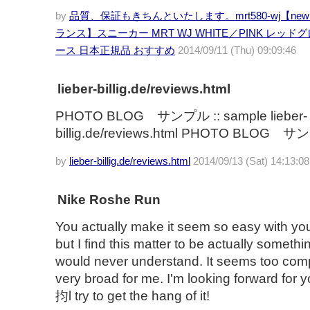
by
品質、保証もきちんといたします。mrt580-wj【new b
ランス】スニーカー MRT WJ WHITE／PINK レッド
ース 日本正規品 おすすめ
2014/09/11 (Thu) 09:09:46
lieber-billig.de/reviews.html
PHOTO BLOG サンプル :: sample lieber-
billig.de/reviews.html PHOTO BLOG サン
by
lieber-billig.de/reviews.html
2014/09/13 (Sat) 14:13:08
Nike Roshe Run
You actually make it seem so easy with yo
but I find this matter to be actually something
would never understand. It seems too com
very broad for me. I'm looking forward for y
抣l try to get the hang of it!