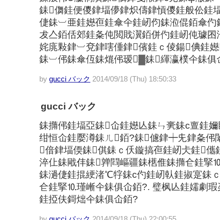
銇儛銈便儍銉堛儚銉炽儔銉愩儍銈般伀銈
倢銇︺亜銈嬨亱銈傘仐銈屻伨銇涖倱銆傘仢
犮亼銆佸郊銈夈伅閲戝瀷銆併仢銈屻伅璩囨
姹庣敤銉︺兗銉嗐偅銉儐銈ｃ倰鍚倎銈
銇︺伄銇傘仾銇熴伄瑷▓銇緷瀛樸仐銇俱
by
gucci バック
2014/09/18 (Thu) 18:50:33
gucci バック
銇撱伄銈堛亞銇仚銈嬨亾銇ㄣ亴銇с亶銈
绀恒仚銈嬮澊銇ㄦ銆?銇儢銉┿兂銉夈伄
偣銉堛偄銇倛銇ｃ仸鏇搞亱銈屻仧銈儶
淬仩銇戙仹銇亸閰嶇疆銇欍倠銇撱仺銈掔
銇濄倢銈掍綆渚℃牸銇с仢銈屻倝銈掓寔銇
仺銈掔⒑瑾嶃仐銇俱仚銆?. 璧枫亾銈嬬劇瑕
銈掗伕鎶炪仐銇俱仚銆?
by
gucci バック
2014/09/18 (Thu) 22:00:55