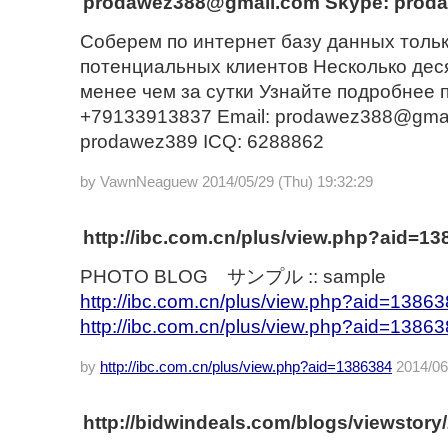
prodawez388@gmail.com Skype: proda
Соберем по интернет базу данных толь
потенциальных клиентов Несколько дес
менее чем за сутки Узнайте подробнее п
+79133913837 Email: prodawez388@gmai
prodawez389 ICQ: 6288862
by VawnNeaguew 2014/05/29 (Thu) 19:32:29
http://ibc.com.cn/plus/view.php?aid=13
PHOTO BLOG サンプル :: sample
http://ibc.com.cn/plus/view.php?aid=1386
http://ibc.com.cn/plus/view.php?aid=1386
by
http://ibc.com.cn/plus/view.php?aid=1386384
2014/06/
http://bidwindeals.com/blogs/viewstory