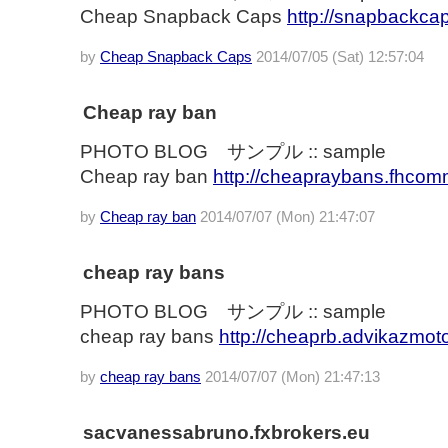
Cheap Snapback Caps
http://snapbackcap
by
Cheap Snapback Caps
2014/07/05 (Sat) 12:57:04
Cheap ray ban
PHOTO BLOG サンプル :: sample
Cheap ray ban
http://cheapraybans.fhcom
by
Cheap ray ban
2014/07/07 (Mon) 21:47:07
cheap ray bans
PHOTO BLOG サンプル :: sample
cheap ray bans
http://cheaprb.advikazmoto
by
cheap ray bans
2014/07/07 (Mon) 21:47:13
sacvanessabruno.fxbrokers.eu