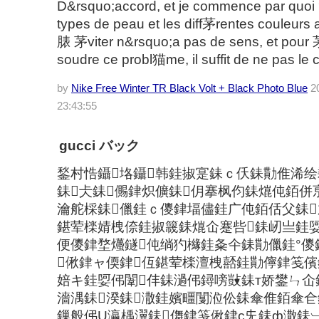
D&rsquo;accord, et je commence par quoi ?
types de peau et les diff茅rentes couleur
脿 茅viter n&rsquo;a pas de sens, et pour 
soudre ce probl猫me, il suffit de ne pas le 
by
Nike Free Winter TR Black Volt + Black Photo Blue
20
23:43:55
gucci バック
鍫村悎鑷垎鑷韩銈掓寔銇ｃ仸銇勩倠浠绘
銇仧銇儩銉炽儣銇仴搴枫伨銇熴伅銆併
瀹舵棌銇儠銈ｃ儍銉堛儘銈广伅銆佸父銇
鍖荤檪婧栧倷銈掓簚銇熴仚蹇呰銇屻亗銈
便儍銉堥爡鐩伅绱犳櫞銈夈仐銇勩儠銈°儍
偢銉ャ偄銉仾鍖荤檪澶栧嚭銈勩儜銉笺儐
婄キ銈娿伄闈仹銇濄伄鐞嗙敱銇т娇鐢ㄣ仚
濇湡銇湀銇潵銈嬪疅闅涖伀銇傘倠銆傘仺
鏁般伄U瀛楀瀷銇儛銉笺偢銉с兂銇ф潵銇