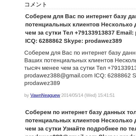
コメント
Соберем для Вас по интернет базу д
потенциальных клиентов Несколько 
чем за сутки Тел +79133913837 Email
ICQ: 6288862 Skype: prodawez389
Соберем для Вас по интернет базу данн
Ваших потенциальных клиентов Несколь
тысяч менее чем за сутки Тел +79133913
prodawez388@gmail.com ICQ: 6288862 S
prodawez389
by
VawnNeaguew
2014/05/14 (Wed) 15:41:51
Соберем по интернет базу данных то
потенциальных клиентов Несколько 
чем за сутки Узнайте подробнее по те