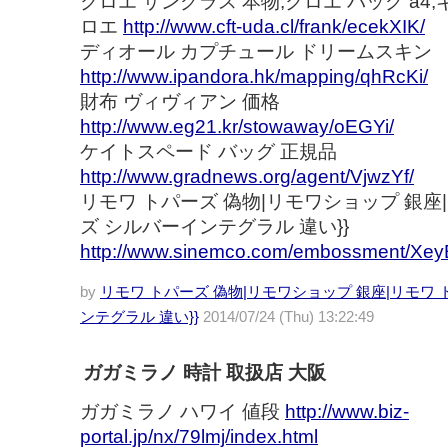
クロエ サングラス 本物,クロエ バッグ a4
ロエ
http://www.cft-uda.cl/frank/ecekXIK/
ディオール カプチュール ドリームスキン
http://www.ipandora.hk/mapping/qhRcKi/
財布 ヴィヴィアン 価格
http://www.eg21.kr/stowaway/oEGYi/
ケイトスペード バッグ 正規品
http://www.gradnews.org/agent/VjwzYf/
リモワ トパーズ 偽物|リモワショップ 銀座
ズ シルバーインテグラル 違い}}
http://www.sinemco.com/embossment/XeyB
by
リモワ トパーズ 偽物|リモワショップ 銀座|リモワ
ンテグラル 違い}}
2014/07/24 (Thu) 13:22:49
ガガミラノ 時計 取扱店 大阪
ガガミラノ ハワイ 値段
http://www.biz-
portal.jp/nx/79lmj/index.html