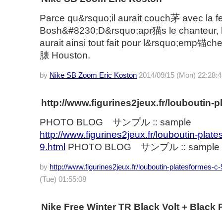
Parce qu&rsquo;il aurait couch茅 avec la 
Bosh&#8230;D&rsquo;apr猫s le chanteur, l
aurait ainsi tout fait pour l&rsquo;emp锚ch
脿 Houston.
by
Nike SB Zoom Eric Koston
2014/09/15 (Mon) 22:28:4
http://www.figurines2jeux.fr/louboutin-
PHOTO BLOG サンプル :: sample
http://www.figurines2jeux.fr/louboutin-plat
9.html
PHOTO BLOG サンプル :: sample
by
http://www.figurines2jeux.fr/louboutin-platesformes-c-
(Tue) 01:55:08
Nike Free Winter TR Black Volt + Black