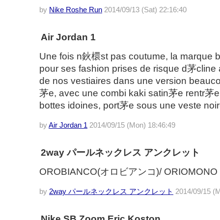
by
Nike Roshe Run
2014/09/13 (Sat) 22:16:40
Air Jordan 1
Une fois n鈥檈st pas coutume, la marque 
pour ses fashion prises de risque d茅cline 
de nos vestiaires dans une version beauc
茅e, avec une combi kaki satin茅e rentr茅e
bottes idoines, port茅e sous une veste noir
by
Air Jordan 1
2014/09/15 (Mon) 18:46:49
2way パールネックレス アンクレット
OROBIANCO(オロビアンコ)/ ORIOMON
by
2way パールネックレス アンクレット
2014/09/15 (M
Nike SB Zoom Eric Koston