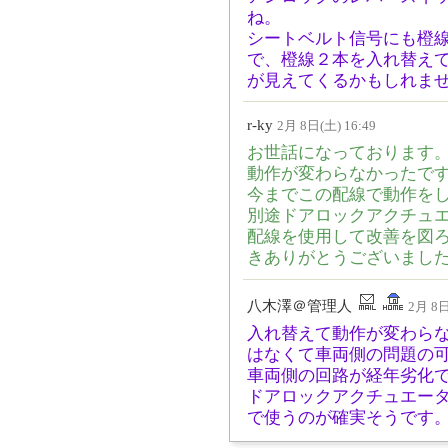
ね。
シートベルト信号にも橙
で、橙線２本を入れ替え
が見えてくるかもしれま
r-ky
2月 8日(土) 16:49
お世話になっております
動作が変わらなかったで
今までこの配線で動作を
別途ドアロックアクチュ
配線を使用して改善を図
きありがとうございまし
八木澤＠管理人
2月 8日
入れ替えて動作が変わら
はなくて車両側の問題の
車両側の回路が経年劣化
ドアロックアクチュエー
で使うのが確実そうです