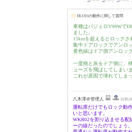
DLU03の動作に関して質問
車種はパジェロV98WでD
ました。
15kmを超えるとロック
集中ドアロックでアンロ
黄色線はドア側アンロッ
一度桃と灰をドア側に、
ューズを飛ばしてしまい
これが原因で壊れてしま
八木澤＠管理人
10月26
運転席だけでもロック動
いと思います。
WKR02を割り込ませる
ーの線だったのでしょう
普通なら運転席が動作す