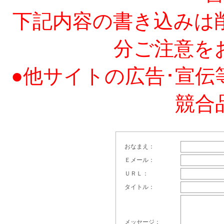
下記内容の書き込みは
分ご注意を
●他サイトの広告･宣伝等
競合
おなまえ：
Ｅメール：
ＵＲＬ：
タイトル：
メッセージ：