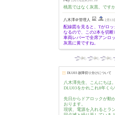
r-ky
2月13日(木) 01:16
桃黒ではなく灰黒、です
八木澤＠管理人
2月13日
配線図を見ると、Tがロック
なるので、この2本を切断
車両レバーで全席アンロ
灰黒に黄ですね。
DLU03 故障切り分けについて
八木澤先生、こんにちは
DLU03をかれこれ8年く
先日からドアロックが動
おります。
現状、電源を入れるとラン
回点滅と繰り返している