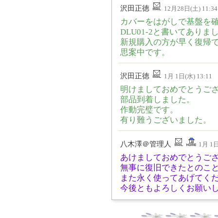
沢田正徳
12月28日(土) 11:34
カバーをはがしで基盤を
DLU01-2と書いてありま
新規購入の方が早く復帰
思案中です。
沢田正徳
1月 1日(水) 13:11
明けましておめでとうご
部品到着しました。
作動完璧です。
有り難うございました。
八木澤＠管理人
1月 1日
あけましておめでとうご
無事に復旧できたとのこ
また永く使ってあげてく
今後ともよろしくお願い