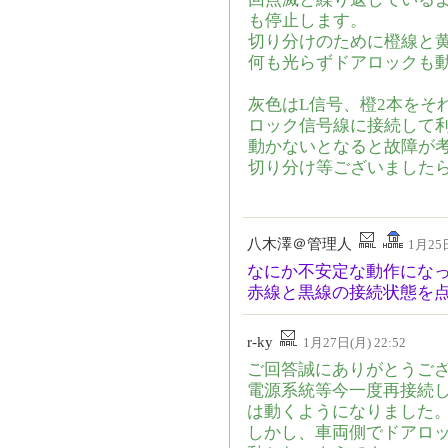
も停止します。
切り分けのために橙線と
何も光らずドアロックも
灰色はL信号、橙2本をそ
ロック信号線に接続して
動かないとなると故障が
切り分け等ございました
八木澤＠管理人
1月25日
なにか不安定な動作にな
赤線と黒線の接続状態を
r-ky
1月27日(月) 22:52
ご回答誠にありがとうご
電源系統等今一度再接続
は動くようになりました
しかし、車両側でドアロ