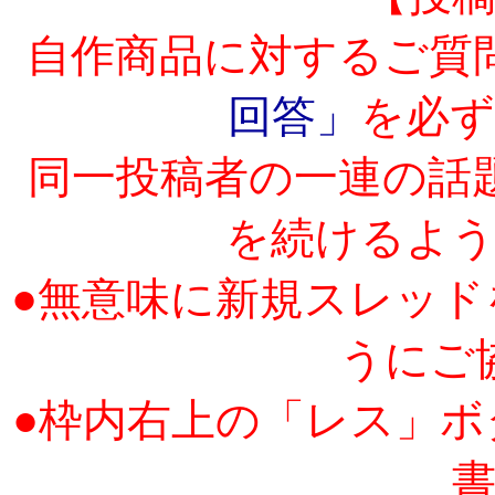
自作商品に対するご質
回答」
を必
同一投稿者の一連の話
を続けるよ
●無意味に新規スレッ
うにご
●枠内右上の「レス」