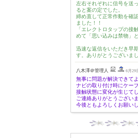
左右それぞれに信号を送
ると案の定でした。
締め直して正常作動を確
ました！！
「エレクトロタップの接
めて「思い込みは禁物」
迅速な返信をいただき早
す。ありがとうございま
八木澤＠管理人
6月29日
無事に問題が解決できて
ナビの取り付け時にケー
接触状態に変化が生じて
ご連絡ありがとうござい
今後ともよろしくお願い