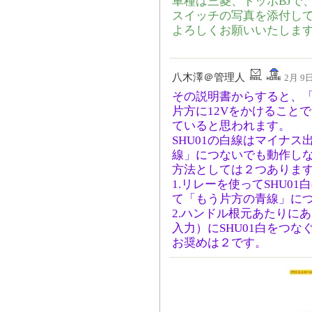
車種は三菱、トッポBJで、
スイッチの写真を添付し
よろしくお願いいたしま
八木澤＠管理人
2月 9日
その説明書からすると、
片方に12Vをかけること
ていると思われます。
SHU01の白線はマイナ
線」につないでも動作し
方法としては２つありま
1.リレーを使ってSHU0
て「もう片方の青線」に
2.ハンドル根元あたりに
入力）にSHU01白をつな
お奨めは２です。