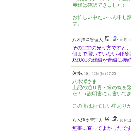
赤緑は確認できました）
お忙しい中たいへん申し
す。
八木澤＠管理人
10月11
そのLEDの光り方ですと
側まで届いていない可能
JMU01の緑線か青線に
佐藤s
10月12日(日) 17:25
八木澤さま
上記の通り青・緑の線を
た！（説明書にも書いて
この度はお忙しい中あり
八木澤＠管理人
10月12
無事に直ってよかったで