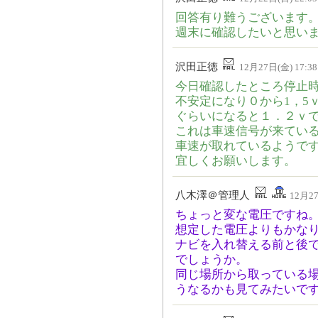
回答有り難うございます
週末に確認したいと思い
沢田正徳
12月27日(金) 17:38
今日確認したところ停止
不安定になり０から1，5
ぐらいになると１．２ｖ
これは車速信号が来てい
車速が取れているようで
宜しくお願いします。
八木澤＠管理人
12月27
ちょっと変な電圧ですね
想定した電圧よりもかな
ナビを入れ替える前と後
でしょうか。
同じ場所から取っている
うなるかも見てみたいで