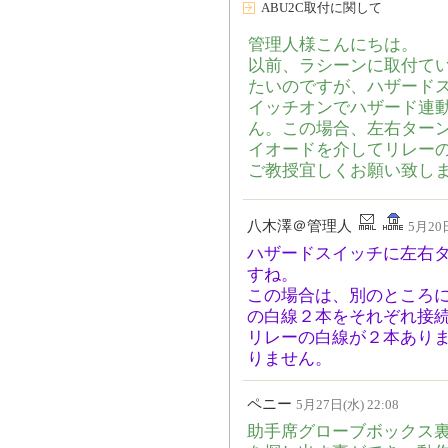
ABU2C取付に関して
管理人様こんにちは。
以前、ラシーンに取付てい
たいのですが、ハザード
イッチオンでハザード連動
ん。この場合、左右ター
イオードを介してリレー
ご教授宜しくお願い致し
八木澤＠管理人
5月20日
ハザードスイッチに左右
すね。
この場合は、別のところ
の白線２本をそれぞれ接
リレーの白線が２本あり
りません。
ペニー
5月27日(水) 22:08
助手席グローブボックス