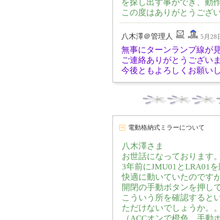
を探し出す事ができ、動
この度はありがとうござ
八木澤＠管理人
5月28日
無事にターンランプ線が
ご連絡ありがとうござい
今後ともよろしくお願い
電動格納式ミラーについて
八木澤さま
お世話になっております
3年前にJMU01とLRA0
快適に動いていたのです
開閉の手動ボタンを押し
こういう所を確認すると
ただけないでしょうか。
（ACCオンで橙色。手動ボタ