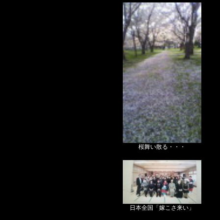
桜舞い散る・・・
日本全国「嫁こさ来い」