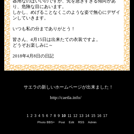
器用なのはいいのですが、先を急ぎすぎる傾向があ
り、危険な目にあいます。
しかし、めげることなくこのような姿で無心にデザイ
ンしていきます。
いつも私の分までありがとう！
皆さん、4月15日は出来たての衣装ですよ。
どうぞお楽しみに～
2018年4月8日の日記
サエラの新しいホームページが出来ました！
http://caetla.info/
1
2
3
4
5
6
7
8
9
10
11
12
13
14
15
16
17
Photo BBS+
Post
Edit
RSS
Admin