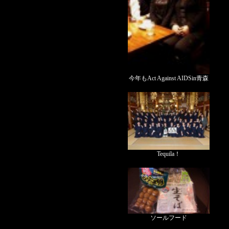
今年もAct Against AIDSin青森
Tequila！
ソールフード