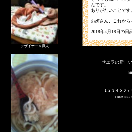
んです。
ありがたいことです
お姉さん、これから
2018年4月18日の日
デザイナー＆職人
サエラの新し
ht
1
2
3
4
5
6
7
Photo BBS