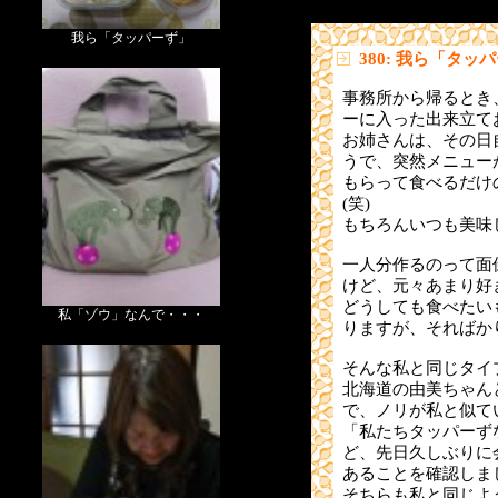
我ら「タッパーず」
380: 我ら「タッ
事務所から帰るとき
ーに入った出来立て
お姉さんは、その日
うで、突然メニュー
もらって食べるだけ
(笑)
もちろんいつも美味
一人分作るのって面
けど、元々あまり好
どうしても食べたい
私「ゾウ」なんで・・・
りますが、そればか
そんな私と同じタイ
北海道の由美ちゃん
で、ノリが私と似て
「私たちタッパーず
ど、先日久しぶりに
あることを確認しま
そちらも私と同じよ