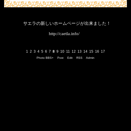
サエラの新しいホームページが出来ました！
http://caetla.info/
1
2
3
4
5
6
7
8
9
10
11
12
13
14
15
16
17
Photo BBS+
Post
Edit
RSS
Admin