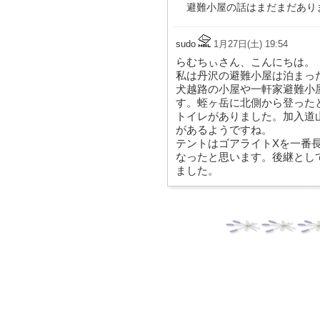
避難小屋の話はまだまだあり
sudo
1月27日(土) 19:54
らむちぃさん、こんにちは。
私は丹沢の避難小屋は泊まっ
犬越路の小屋や一軒家避難小
す。蛭ヶ岳に北側から登った
トイレがありました。加入道
があるようですね。
テントはゴアライトXを一番
なったと思います。後継とし
ました。