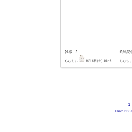
雑感 2
終戦記
らむちぃ
9月 6日(土) 16:46
らむち
1
Photo BBS