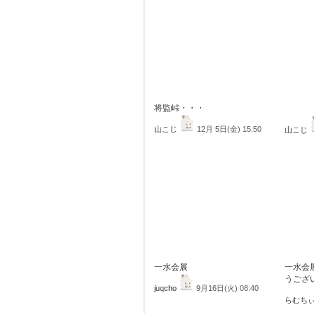
将監峠・・・
山こじ
12月 5日(金) 15:50
山こじ
一水会展
一水会
うござ
juqcho
9月16日(火) 08:40
らむち