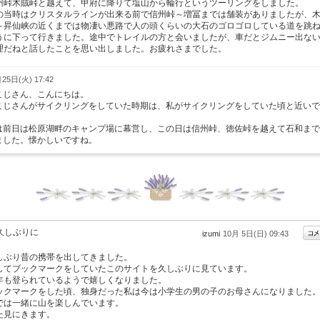
州峠木賊峠と越えて、甲府に降りて塩山から輪行というツーリングをしました。
の当時はクリスタルラインが出来る前で信州峠～増冨までは舗装がありましたが、
～昇仙峡の近くまでは物凄い悪路で人の頭くらいの大石のゴロゴロしている道を跳
うに下って行きました。途中でトレイルの方と会いましたが、車だとジムニー出な
理だねと話したことを思い出しました。お疲れさまでした。
25日(火) 17:42
こじさん、こんにちは。
こじさんがサイクリングをしていた時期は、私がサイクリングをしていた頃と近いで
。
は前日は松原湖畔のキャンプ場に幕営し、この日は信州峠、徳佐峠を越えて石和まで
ました。懐かしいですね。
久しぶりに
izumi
10月 5日(日) 09:43
しぶり昔の携帯を出してきました。
してブックマークをしていたこのサイトを久しぶりに見ています。
年も登られているようで嬉しくなりました。
ックマークをした頃、独身だった私は今は小学生の男の子のお母さんになりました
では一緒に山を楽しんでいます。
た見にきます。