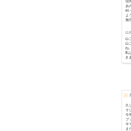
信
あ
峠
よ
無
11月
山
山
ね
私
き
久
そ
今
ブ
今
ま