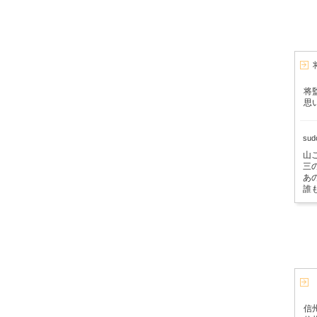
将
思
su
山
三
あ
誰
信