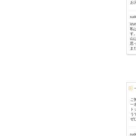
お
su
i
私
す
山
思
ま
ご
一
ト
う
ぜ
su