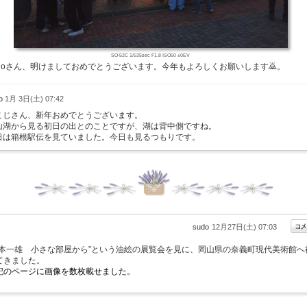
SO-52C 1/535sec F1.8 ISO50 ±0EV
udoさん、明けましておめでとうございます。今年もよろしくお願いします🙇。
do
1月 3日(土) 07:42
こじさん、新年おめでとうございます。
山湖から見る初日の出とのことですが、湖は背中側ですね。
日は箱根駅伝を見ていました。今日も見るつもりです。
sudo
12月27日(土) 07:03
山本一雄 小さな部屋から”という油絵の展覧会を見に、岡山県の奈義町現代美術館へ
てきました。
記のページに画像を数枚載せました。