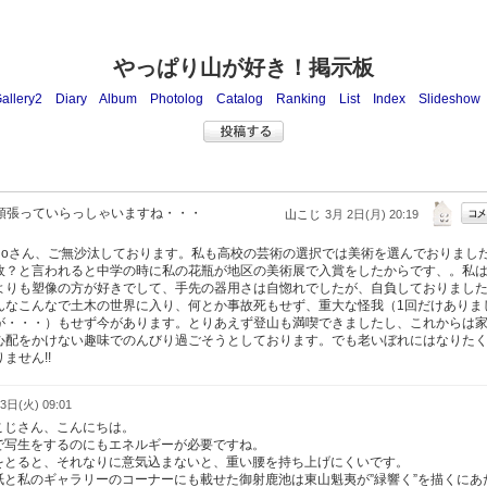
やっぱり山が好き！掲示板
allery2
Diary
Album
Photolog
Catalog
Ranking
List
Index
Slideshow
頑張っていらっしゃいますね・・・
山こじ
3月 2日(月) 20:19
udoさん、ご無沙汰しております。私も高校の芸術の選択では美術を選んでおりまし
故？と言われると中学の時に私の花瓶が地区の美術展で入賞をしたからです、。私
よりも塑像の方が好きでして、手先の器用さは自惚れでしたが、自負しておりまし
んなこんなで土木の世界に入り、何とか事故死もせず、重大な怪我（1回だけありま
が・・・）もせず今があります。とりあえず登山も満喫できましたし、これからは
心配をかけない趣味でのんびり過ごそうとしております。でも老いぼれにはなりた
ません!!
3日(火) 09:01
こじさん、こんにちは。
で写生をするのにもエネルギーが必要ですね。
をとると、それなりに意気込まないと、重い腰を持ち上げにくいです。
紙と私のギャラリーのコーナーにも載せた御射鹿池は東山魁夷が”緑響く”を描くにあ