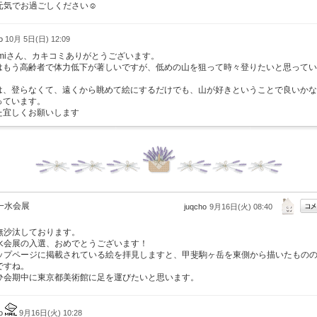
元気でお過ごしください☺︎
do
10月 5日(日) 12:09
zumiさん、カキコミありがとうございます。
はもう高齢者で体力低下が著しいですが、低めの山を狙って時々登りたいと思ってい
。
は、登らなくて、遠くから眺めて絵にするだけでも、山が好きということで良いかな
っています。
た宜しくお願いします
一水会展
juqcho
9月16日(火) 08:40
無沙汰しております。
水会展の入選、おめでとうございます！
ップページに掲載されている絵を拝見しますと、甲斐駒ヶ岳を東側から描いたもの
ですね。
ひ会期中に東京都美術館に足を運びたいと思います。
do
9月16日(火) 10:28