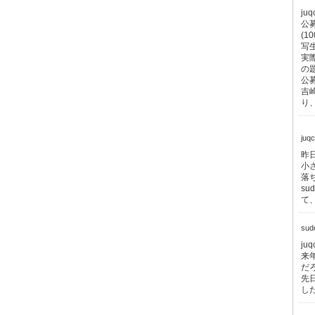
j
公募
(1
写
実
の
公
吉
り
juq
昨
小
落
s
て
su
j
来
だ
先
し