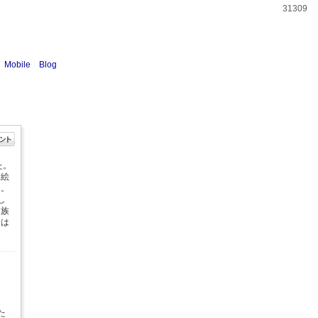
31309
Mobile
Blog
た。
は絵
た。
し
家族
くは
た