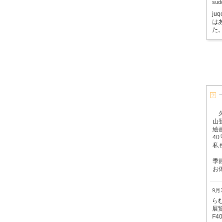
su
j
は
た
久
山
絵
4
私
季
お
9月2
ら
展
F