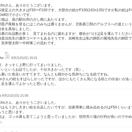
uqchoさん、ありがとうございます。
規定上の大きさはF30〜F100です。大部分の絵がF100(162x130)ですが私の絵はF
00x80)で小さいです。
生地は、道の駅白州の少し南にあたります。
際黒戸尾根を登るにはこのみちは通りませんが、児島善三郎のアルプスへの道という
題名を真似しました。
募展の出品数が多く、見てまわるのに疲れますが、都合がつけば足を運んでください
崎道治先生の遺作コーナーもあるそうです。吉崎先生は私の師匠の菊地先生の師匠で
、安井曽太郎ー中村琢二の流れです。
cho
9月21日(日) 15:21
日、さっそく上野に行ってまいりました。
さいというお話でしたが、十分大きかったです（笑）。
ち着いた色合いがすてきで、なんとも穏やかな気持ちになる絵ですね。
udoさんの絵もすばらしかったですが、ほかにもたくさん気になる絵との出会いがあ
、足を運んでよかったと思いました。
do
9月21日(日) 21:00
uqchoさん、ありがとうございました。
年はもう少し大きい絵を出品したいですが、自家用車に積み込めるのはF50くらいま
ろうと思います。
日は、ゴッホ展も見てこようと思っていましたが、切符売り場の行列が長いのでやめ
た。