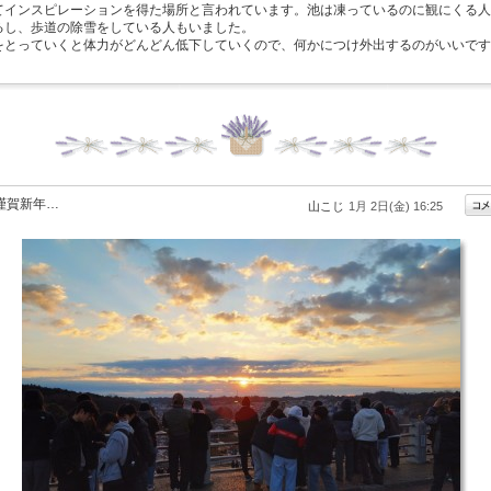
てインスピレーションを得た場所と言われています。池は凍っているのに観にくる人
るし、歩道の除雪をしている人もいました。
をとっていくと体力がどんどん低下していくので、何かにつけ外出するのがいいです
。
謹賀新年…
山こじ
1月 2日(金) 16:25