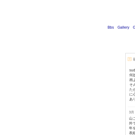
Bbs
Gallery
G
s
何
画
そ
た
に
あり
3月 
山
外
年
表