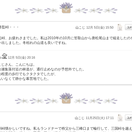
将監峠・・・
山こじ
12月 5日(金) 15:50
監峠、お疲れさまでした。私は2010年の10月に笠取山から唐松尾山まで縦走したの
い出しました。冬枯れの山道も良いですね。
do
12月 5日(金) 20:16
こじさん、こんにちは。
の瀬集落付近の林道が、通行止めなのが予想外でした。
の程度の歩行でもクタクタでしたが、
もいなくて静かな幕営地でした。
山こじ
11月25日(火) 17:11
州峠懐かしいですね。私もランドナーで秩父から三峰口まで輪行して、三国峠を越