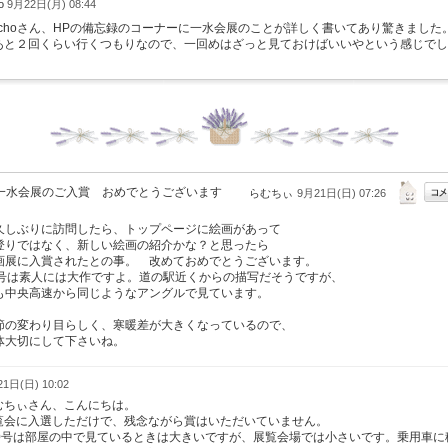
do
9月22日(月) 08:44
uqchoさん、HPの備忘録のコーナーに一水会展のことが詳しく書いてあり驚きました
あと２回くらい行くつもりなので、一回めはざっと見ておけばいいやという感じでし
。
一水会展のご入賞 おめでとうございます
らむちぃ
9月21日(日) 07:26
しぶりに訪問したら、トップページに絵画があって
登りではなく、新しい絵画の紹介かな？と思ったら
画展に入賞されたとの事。 改めておめでとうございます。
0号は素人には大作ですよ。道の駅近くからの描写だそうですが、
も中央高速から同じようなアングルで見ています。
節の変わり目らしく、寒暖差が大きくなっているので、
体大切にして下さいね。
1日(日) 10:02
むちぃさん、こんにちは。
覧会に入選しただけで、残念ながら賞はいただいていません。
40号は部屋の中で見ているときは大きいですが、展覧会場では小さいです。乗用車に