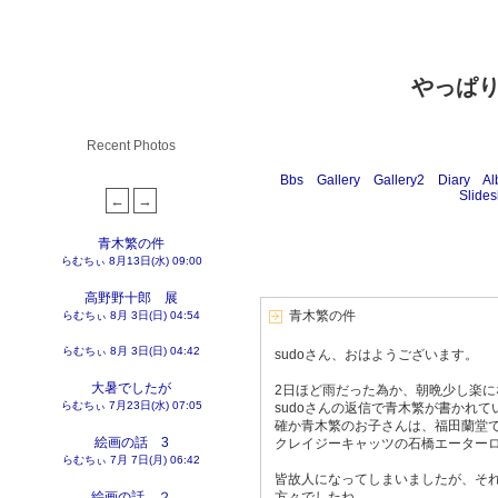
やっぱ
Recent Photos
Bbs
Gallery
Gallery2
Diary
Al
Slide
青木繁の件
らむちぃ
8月13日(水) 09:00
高野野十郎 展
青木繁の件
らむちぃ
8月 3日(日) 04:54
らむちぃ
8月 3日(日) 04:42
sudoさん、おはようございます。
大暑でしたが
2日ほど雨だった為か、朝晩少し楽に
らむちぃ
7月23日(水) 07:05
sudoさんの返信で青木繁が書かれて
確か青木繁のお子さんは、福田蘭堂
絵画の話 3
クレイジーキャッツの石橋エーター
らむちぃ
7月 7日(月) 06:42
皆故人になってしまいましたが、そ
絵画の話 ２
方々でしたね。