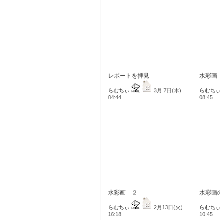
レポートを拝見
水彩画
らむちぃ
3月 7日(木)
らむち
04:44
08:45
水彩画 ２
水彩画
らむちぃ
2月13日(火)
らむち
16:18
10:45