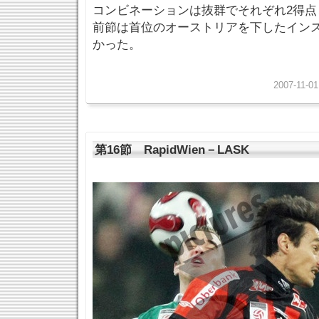
コンビネーションは抜群でそれぞれ2得点
前節は首位のオーストリアを下したイン
かった。
2007-11-01
第16節 RapidWien－LASK