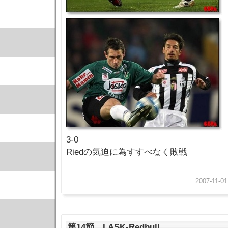
3-0
Riedの気迫に為すすべなく敗戦
2007-11-01
第14節 LASK-Redbull