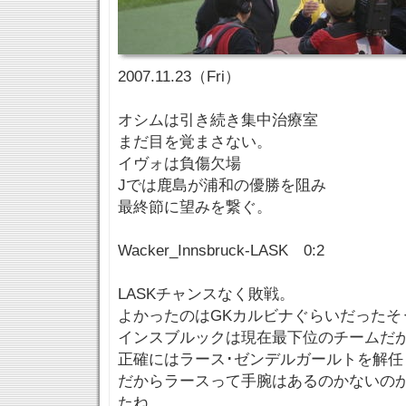
2007.11.23（Fri）
オシムは引き続き集中治療室
まだ目を覚まさない。
イヴォは負傷欠場
Jでは鹿島が浦和の優勝を阻み
最終節に望みを繋ぐ。
Wacker_Innsbruck-LASK 0:2
LASKチャンスなく敗戦。
よかったのはGKカルビナぐらいだったそ
インスブルックは現在最下位のチームだ
正確にはラース･ゼンデルガールトを解任
だからラースって手腕はあるのかないの
たね。