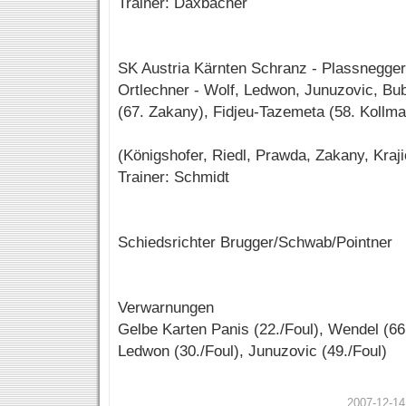
Trainer: Daxbacher
SK Austria Kärnten Schranz - Plassnegger,
Ortlechner - Wolf, Ledwon, Junuzovic, Bub
(67. Zakany), Fidjeu-Tazemeta (58. Kollm
(Königshofer, Riedl, Prawda, Zakany, Kraj
Trainer: Schmidt
Schiedsrichter Brugger/Schwab/Pointner
Verwarnungen
Gelbe Karten Panis (22./Foul), Wendel (66.
Ledwon (30./Foul), Junuzovic (49./Foul)
2007-12-14