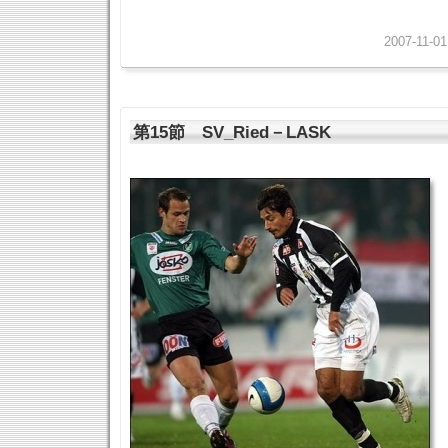
2007-11-01
第15節 SV_Ried－LASK