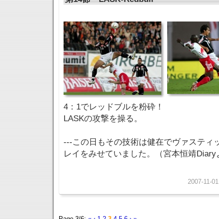
4：1でレッドブルを粉砕！
LASKの攻撃を操る。
---この日もその技術は健在でヴァステ
レイをみせていました。（宮本恒靖Diaryよ
2007-11-01
Page 3/6:
«
‹
1
2
3
4
5
6
›
»