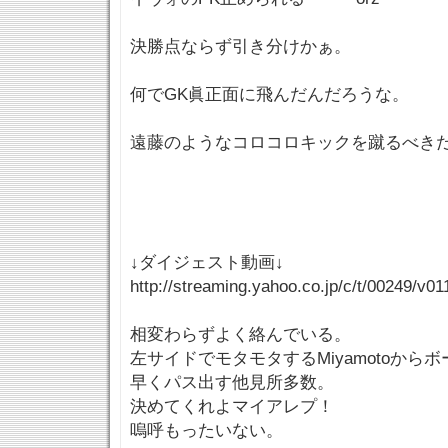
決勝点ならず引き分けかぁ。
何でGK眞正面に飛んだんだろうな。
遠藤のようなコロコロキックを蹴るべき
↓ダイジェスト動画↓
http://streaming.yahoo.co.jp/c/t/00249/v
相変わらずよく絡んでいる。
左サイドでモタモタするMiyamotoか
早くパス出す他見所多数。
決めてくれよマイアレプ！
嗚呼もったいない。