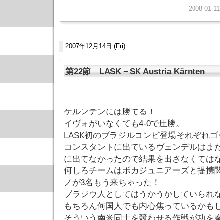
2008-01-11
2007年12月14日 (Fri)
第22節 LASK－SK Austria Kärnten
ケルンテンには勝てる！
イヴォがいなくても4-0で圧勝。
LASK初のブラジルコンビ登場それぞれ
コンスタントに出ているヴェンデルはま
に出てなかったので結果を出さなくては
何しろチームはボカジュニアーズと提携
ノが3名もう来ちゃった！
ブラジウ人としてはうかうかしていられ
もちろん何国人でも内心焦っているかも
そういう南米同士を競わせる作戦が功を