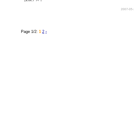
2007-05-
Page 1/2:
1
2
›