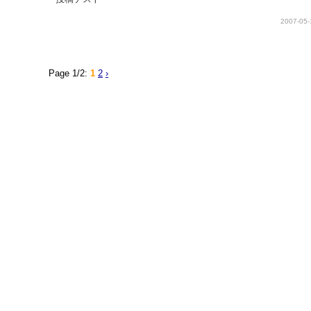
2007-05-
Page 1/2:
1
2
›