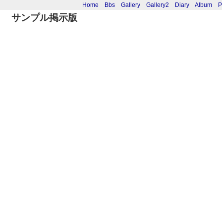
Home
Bbs
Gallery
Gallery2
Diary
Album
P
サンプル掲示版