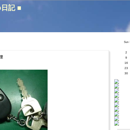
b日記 ■
Sun
2
理
9
16
23
30