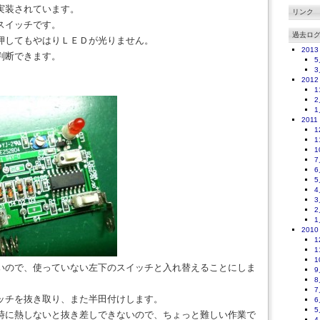
実装されています。
リンク
スイッチです。
過去ロ
押してもやはりＬＥＤが光りません。
2013
判断できます。
5
3
2012
1
2
1
2011
1
1
1
7
6
5
4
3
2
1
2010
1
1
1
いので、使っていない左下のスイッチと入れ替えることにしま
9
8
7
ッチを抜き取り、また半田付けします。
6
5
時に熱しないと抜き差しできないので、ちょっと難しい作業で
4