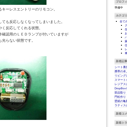
プロフ
準備中
るキーレスエントリーのリモコン。
カテゴ
しても反応しなくなってしまいました。
全て
やく反応してくれる状態。
作確認用のＬＥＤランプが付いていますが
も光らない状態です。
新着記
シート裏
携帯の卓
リビング
スマート
レジアス
DropBo
部品取り
門松作り
壁紙の亀
ラティス
新着コ
新着ト
。