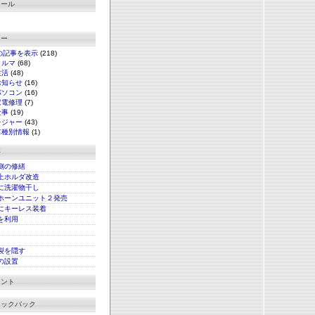
ィール
リー
の記事を表示
(218)
クルマ
(68)
生活
(48)
お知らせ
(16)
パソコン
(16)
家電修理
(7)
仕事
(19)
レジャー
(43)
車種別情報
(1)
事
側の修繕
上ホルダ改造
に洗濯物干し
ホーンユニット２発売
にキーレス装着
xを利用
裂を隠す
の設置
メント
ラックバック