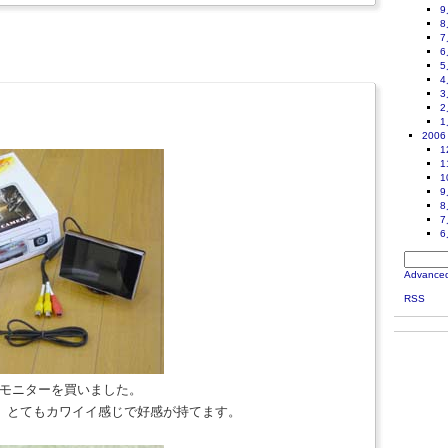
9
8
7
6
5
4
3
2
1
2006
1
1
1
9
8
7
6
Advance
RSS
晶モニターを買いました。
、とてもカワイイ感じで好感が持てます。