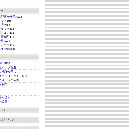
リー
の記事を表示
(218)
クルマ
(68)
生活
(48)
お知らせ
(16)
パソコン
(16)
家電修理
(7)
仕事
(19)
レジャー
(43)
車種別情報
(1)
事
側の修繕
上ホルダ改造
に洗濯物干し
ホーンユニット２発売
にキーレス装着
xを利用
裂を隠す
の設置
メント
ラックバック