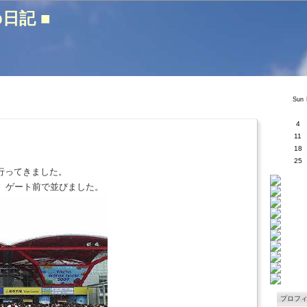
b日記 ■
Sun
4
11
18
25
行ってきました。
し、ゲート前で並びました。
プロフ