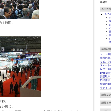
準備中
カテゴ
全て
約４時間。
新着記
シート裏
携帯の卓
リビング
スマート
レジアス
DropBo
部品取り
門松作り
壁紙の亀
ラティス
新着コ
すね。
新着ト
ない感じ。
リンク