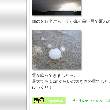
朝の８時半ごろ、空が真っ黒い雲で覆わ
雹が降ってきました～。
最大でも１cmぐらいの大きさの雹でした
びっくり！