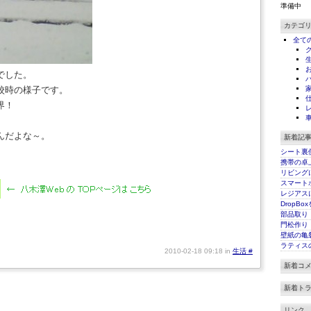
準備中
カテゴ
全て
でした。
校時の様子です。
界！
んだよな～。
新着記
シート裏
携帯の卓
リビング
スマート
レジアス
DropBo
部品取り
門松作り
壁紙の亀
ラティス
2010-02-18 09:18 in
生活
#
新着コ
新着ト
リンク