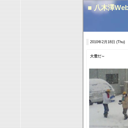
■ 八木澤We
2010年2月18日 (Thu)
大雪だ～