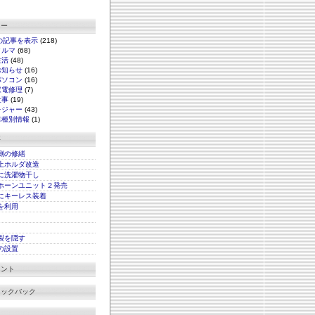
リー
の記事を表示
(218)
クルマ
(68)
生活
(48)
お知らせ
(16)
パソコン
(16)
家電修理
(7)
仕事
(19)
レジャー
(43)
車種別情報
(1)
事
側の修繕
上ホルダ改造
に洗濯物干し
ホーンユニット２発売
にキーレス装着
xを利用
裂を隠す
の設置
メント
ラックバック