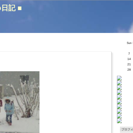
b日記 ■
Sun
7
14
21
28
プロフ