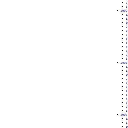
2
1
2009
1
1
1
9
8
7
6
5
4
3
2
1
2008
1
1
1
9
8
7
6
5
4
3
2
1
2007
1
1
1