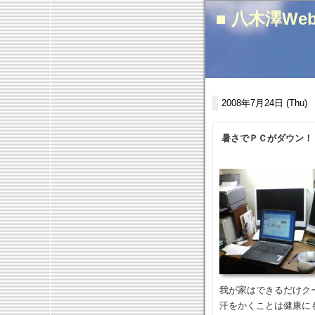
■ 八木澤We
2008年7月24日 (Thu)
暑さでＰＣがダウン！
我が家はできるだけク
汗をかくことは健康に