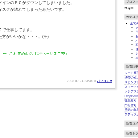
プロフ
メインのＰＣがダウンしてしまいました。
準備中
ィスクが壊れてしまったみたいです。
。
カテゴ
全て
Ｃで仕事してます。
方がいいかな・・・。(汗)
新着記
シート裏
携帯の卓
2008-07-24 23:36 in
パソコン
#
リビング
スマート
レジアス
DropBo
部品取り
門松作り
壁紙の亀
ラティス
新着コ
新着ト