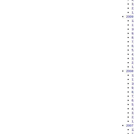
3
2
1
2009
1
1
1
9
8
7
6
5
4
3
2
1
2008
1
1
1
9
8
7
6
5
4
3
2
1
2007
1
1