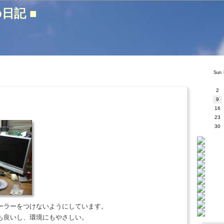
b日記 ■
Sun
2
9
16
23
30
ーラーをつけないようにしています。
も良いし、環境にもやさしい。