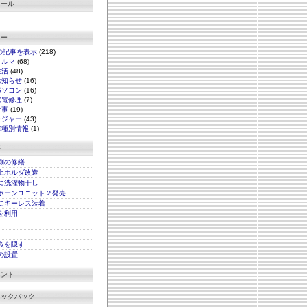
ィール
リー
の記事を表示
(218)
クルマ
(68)
生活
(48)
お知らせ
(16)
パソコン
(16)
家電修理
(7)
仕事
(19)
レジャー
(43)
車種別情報
(1)
事
側の修繕
上ホルダ改造
に洗濯物干し
ホーンユニット２発売
にキーレス装着
xを利用
裂を隠す
の設置
メント
ラックバック