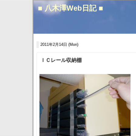
■ 八木澤Web日記 ■
2011年2月14日 (Mon)
ＩＣレール収納棚