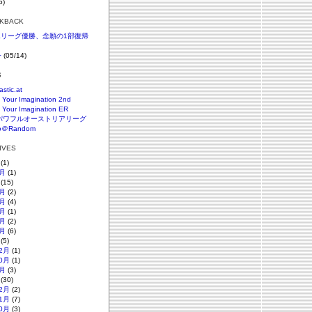
5)
CKBACK
SKリーグ優勝、念願の1部復帰
+
(05/14)
S
astic.at
 Your Imagination 2nd
 Your Imagination ER
パワフルオーストリアリーグ
o＠Random
HIVES
(1)
月
(1)
(15)
月
(2)
月
(4)
月
(1)
月
(2)
月
(6)
(5)
2月
(1)
0月
(1)
月
(3)
(30)
2月
(2)
1月
(7)
0月
(3)