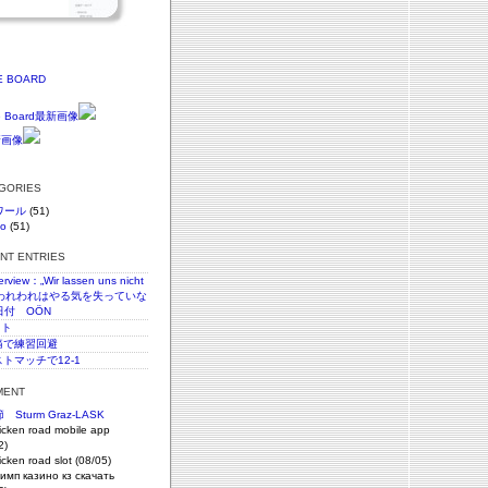
E BOARD
EGORIES
ワール
(51)
vo
(51)
ENT ENTRIES
terview：„Wir lassen uns nicht
n“われわれはやる気を失っていな
日付 OÖN
スト
c腰痛で練習回避
ストマッチで12-1
MENT
Sturm Graz-LASK
icken road mobile app
2)
icken road slot (08/05)
имп казино кз скачать