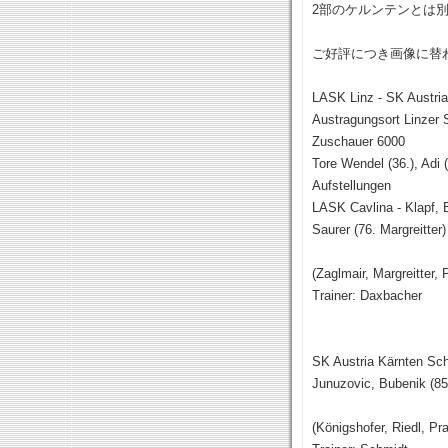
2部のケルンテンとは
ご好評につき画像に替
LASK Linz - SK Austria
Austragungsort Linzer 
Zuschauer 6000
Tore Wendel (36.), Adi (
Aufstellungen
LASK Cavlina - Klapf, B
Saurer (76. Margreitter)
(Zaglmair, Margreitter,
Trainer: Daxbacher
SK Austria Kärnten Sch
Junuzovic, Bubenik (85
(Königshofer, Riedl, P