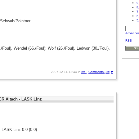
9
8
7
6
/Schwab/Pointner
5
Advance
RSS
/Foul), Wendel (66./Foul); Wolf (26./Foul), Ledwon (30./Foul),
2007-12-14 12:44 in
Ivo
|
Comments (25)
#
 Altach - LASK Linz
 LASK Linz 0:0 (0:0)