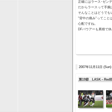
正確にはラース･ゼン
だからラースって手腕
そんなことはどうでも
"背中の痛み"ってこと
心配ですね。
DFバウアーも累積で
2007年11月11日 (Sun)
第19節 LASK－RedBu