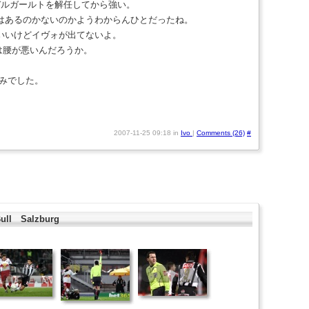
デルガールトを解任してから強い。
はあるのかないのかようわからんひとだったね。
いいけどイヴォが出てないよ。
は腰が悪いんだろうか。
休みでした。
2007-11-25 09:18 in
Ivo
|
Comments (26)
#
ll Salzburg