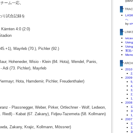
(08/0
別チーム一応。
** TRA
わり試合記録を
LA
へ
by
vt
 Kärnten 4:0 (2:0)
** LINK
Stadion
ivicav
Using
Using
45.+1), Mayrleb (70.), Pichler (92.)
実況
Mem
aur, Hoheneder, Wisio - Klein (84. Hota), Wendel, Panis,
** ARC
 - Adi (73. Pichler), Mayrleb
2010
2
2009
 Piermayr, Hota, Hamdemir, Pichler, Freudenthaler)
5
4
3
2
1
2008
ranz - Plassnegger, Weber, Pirker, Ortlechner - Wolf, Ledwon,
1
1
. Riedl) - Kabat (67. Zakany), Fidjeu-Tazemeta (58. Kollmann)
1
2007
1
rawda, Zakany, Krajic, Kollmann, Mössner)
1
1