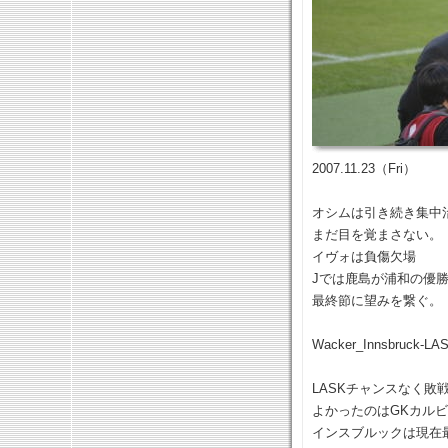
2007.11.23（Fri）
オシムは引き続き集中
まだ目を覚まさない。
イヴォは負傷欠場
Jでは鹿島が浦和の優
最終節に望みを繋ぐ。
Wacker_Innsbruck-LA
LASKチャンスなく敗
よかったのはGKカル
インスブルックは現在