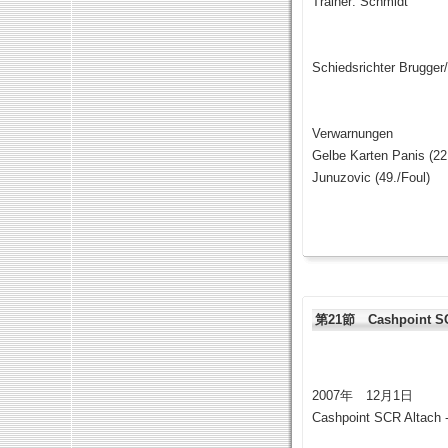
Trainer: Schmidt
Schiedsrichter Brugger
Verwarnungen
Gelbe Karten Panis (22.
Junuzovic (49./Foul)
第21節 Cashpoint SCR
2007年 12月1日
Cashpoint SCR Altach -