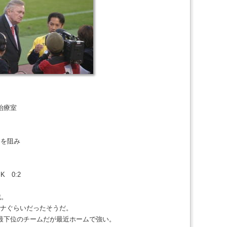
治療室
勝を阻み
SK 0:2
戦。
ビナぐらいだったそうだ。
最下位のチームだが最近ホームで強い。