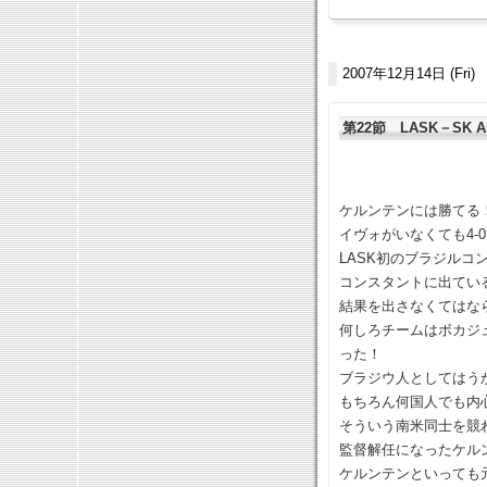
2007年12月14日 (Fri)
第22節 LASK－SK Aust
ケルンテンには勝てる
イヴォがいなくても4-
LASK初のブラジルコ
コンスタントに出てい
結果を出さなくてはな
何しろチームはボカジ
った！
ブラジウ人としてはう
もちろん何国人でも内
そういう南米同士を競
監督解任になったケル
ケルンテンといっても