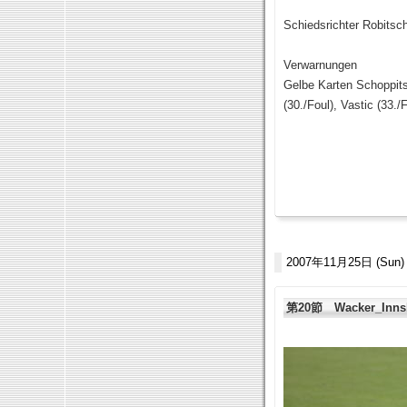
Schiedsrichter Robitsc
Verwarnungen
Gelbe Karten Schoppitsch
(30./Foul), Vastic (33./
2007年11月25日 (Sun)
第20節 Wacker_Inn