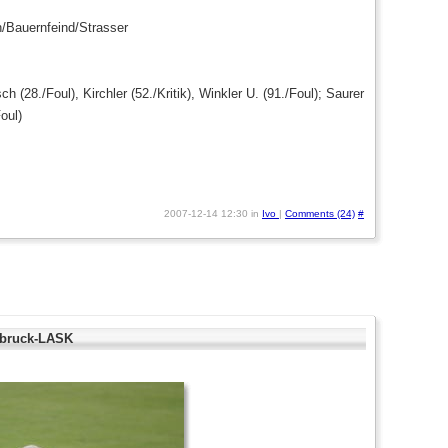
h/Bauernfeind/Strasser
 (28./Foul), Kirchler (52./Kritik), Winkler U. (91./Foul); Saurer
Foul)
2007-12-14 12:30 in
Ivo
|
Comments (24)
#
sbruck-LASK