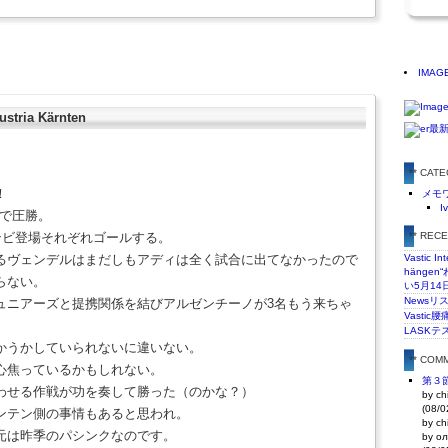
IMAG
ria Kärnten
** CAT
！
メモ
I
0で圧勝。
ンビ登場それぞれゴールする。
** REC
るヴェンデルはまだしもアディは全く試合に出てなかったので
Vastic In
hänge
らない。
い5月14
Newsリ
ュニアーズと提携関係を結びアルゼンチーノが3名もう来ちゃ
Vasti
LASKテ
かうかしていられないに違いない。
** COM
心焦っているかもしれない。
第３節 
わせる作戦が功を奏して勝った（のかな？）
by ch
(08/0
ンテン側の事情もあると思われ。
by ch
元は昨季のパシンクなのです。
by ол