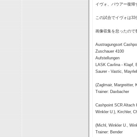
イヴォ、バウアー復帰
この試合でイヴォは3
画像収集を怠ったので
Austragungsort Cashpo
Zuschauer 4100
Aufstellungen
LASK Cavlina - Klapf, B
Saurer - Vastic, Mayrle
(Zaglmair, Margreitter, 
Trainer: Daxbacher
Cashpoint SCR Altach K
Winkler U.), Kirchler, C
(Michl, Winkler U., Win
Trainer: Bender