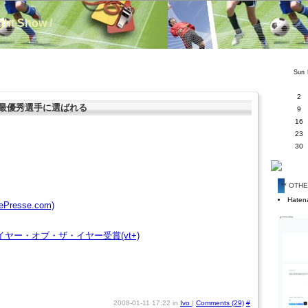
ight Show /
Sun
2
リーグ最優秀選手に選ばれる
9
16
23
30
** OTH
Hatena
DiePresse.com)
ヤー・オブ・ザ・イヤー受賞(vt+)
2008-01-11 17:22 in
Ivo
|
Comments (29)
#