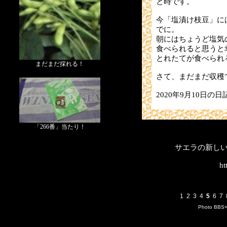
と時です。
今「塩漬け枝豆」に
でに。
朝にはちょうど塩気
食べられると思うと
とれたてが食べられ
まだまだ採れる！
さて、まだまだ収穫
2020年9月10日の日
「266番」当たり！
サエラの新し
ht
1
2
3
4
5
6
7
Photo BBS