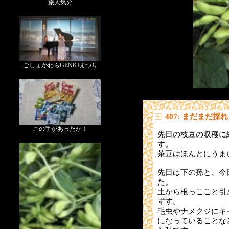
旅人気分
ごしょがわらGENKIまつり
407: まだまだ採
この手があったか！
先日の枝豆の収穫に
す。
茶豆はほんとにうま
先日は下の孫と、今
た。
土から根っこごと引
ずす。
毛虫やナメクジにキ
になっていることな