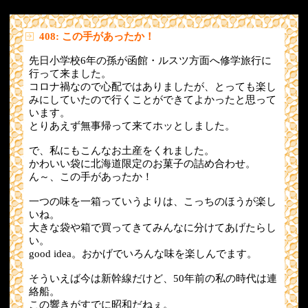
408: この手があったか！
先日小学校6年の孫が函館・ルスツ方面へ修学旅行に
行って来ました。
コロナ禍なので心配ではありましたが、とっても楽し
みにしていたので行くことができてよかったと思って
います。
とりあえず無事帰って来てホッとしました。
で、私にもこんなお土産をくれました。
かわいい袋に北海道限定のお菓子の詰め合わせ。
ん～、この手があったか！
一つの味を一箱っていうよりは、こっちのほうが楽し
いね。
大きな袋や箱で買ってきてみんなに分けてあげたらし
い。
good idea。おかげでいろんな味を楽しんでます。
そういえば今は新幹線だけど、50年前の私の時代は連
絡船。
この響きがすでに昭和だねぇ。