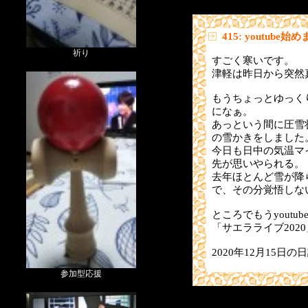
415: youtube始
祈り
すごく寒いです。
津軽は昨日から突然
もうちょっとゆっく
になぁ。
あっという間に圧雪
の雪かきをしました
今日も日中の気温マ
先が思いやられる。
去年ほとんど雪が降
で、その分覚悟しな
ところでもうyoutu
「サエラライブ2020
2020年12月15日の
参加型応援