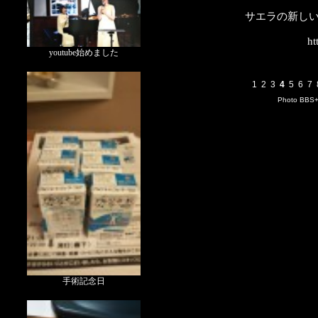
サエラの新し
ht
youtube始めました
1
2
3
4
5
6
7
Photo BBS
手術記念日