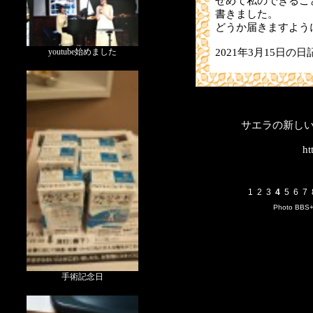
せめて私のできるこ
書きました。
どうか届きますよう
2021年3月15日の日
youtube始めました
サエラの新し
ht
1
2
3
4
5
6
7
Photo BBS
手術記念日