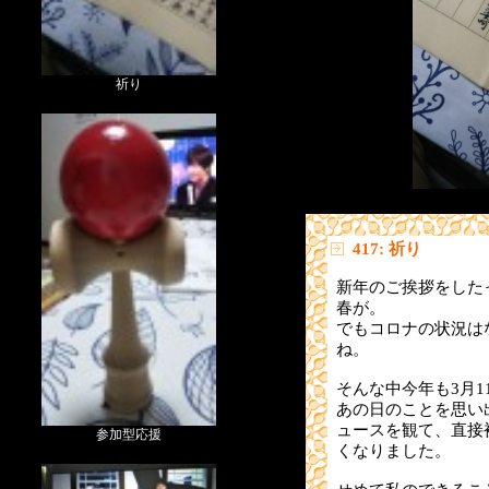
祈り
417: 祈り
新年のご挨拶をした
春が。
でもコロナの状況は
ね。
そんな中今年も3月1
あの日のことを思い
ュースを観て、直接
参加型応援
くなりました。