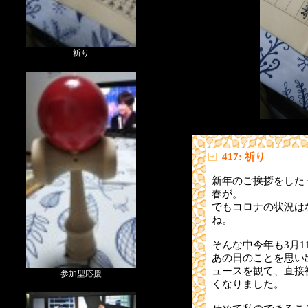
祈り
417: 祈り
新年のご挨拶をした
春が。
でもコロナの状況は
ね。
そんな中今年も3月1
あの日のことを思い
ュースを観て、直接
参加型応援
くなりました。