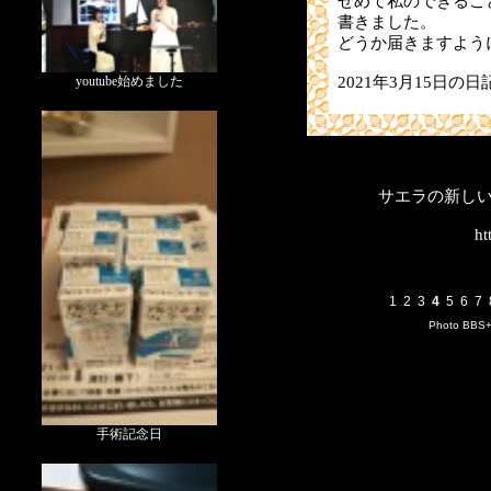
せめて私のできるこ
書きました。
どうか届きますよう
2021年3月15日の日
youtube始めました
サエラの新し
ht
1
2
3
4
5
6
7
Photo BBS
手術記念日