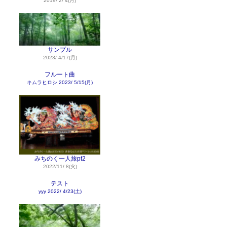
2019/ 2/ 4(月)
サンプル
2023/ 4/17(月)
フルート曲
キムラヒロシ
2023/ 5/15(月)
みちのく一人旅pt2
2022/11/ 8(火)
テスト
yyy
2022/ 4/23(土)