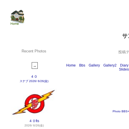
サ
Recent Photos
投稿
Home
Bbs
Gallery
Gallery2
Diary
Slide
４０
スナブ
2026/ 6/26(金)
Photo BBS
４０fis
2026/ 6/26(金)