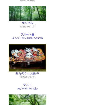
2019/ 2/ 4(月)
サンプル
2023/ 4/17(月)
フルート曲
キムラヒロシ
2023/ 5/15(月)
みちのく一人旅pt2
2022/11/ 8(火)
テスト
yyy
2022/ 4/23(土)