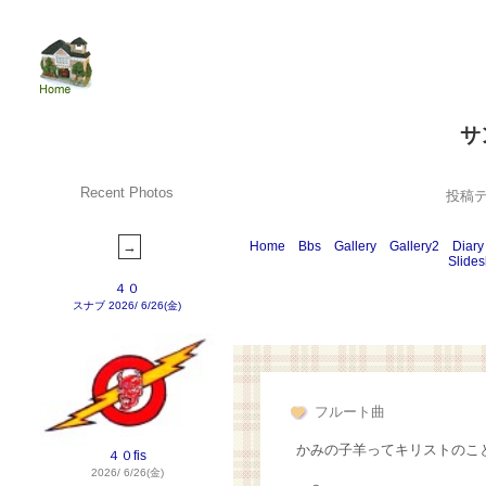
サ
Recent Photos
投稿
Home
Bbs
Gallery
Gallery2
Diary
Slide
４０
スナブ
2026/ 6/26(金)
フルート曲
かみの子羊ってキリストのこ
４０fis
2026/ 6/26(金)