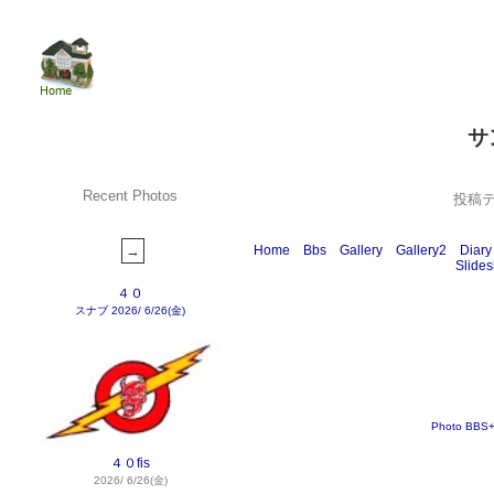
サ
Recent Photos
投稿
Home
Bbs
Gallery
Gallery2
Diary
Slide
４０
スナブ
2026/ 6/26(金)
Photo BBS
４０fis
2026/ 6/26(金)