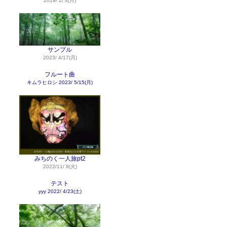
2019/ 2/ 4(月)
サンプル
2023/ 4/17(月)
フルート曲
キムラヒロシ
2023/ 5/15(月)
みちのく一人旅pt2
2022/11/ 8(火)
テスト
yyy
2022/ 4/23(土)