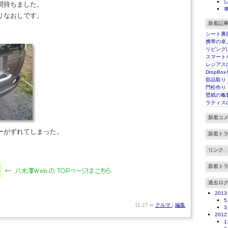
間持ちました。
りなおしです。
新着記
シート裏
携帯の卓
リビング
スマート
レジアス
DropBo
部品取り
門松作り
壁紙の亀
ラティス
新着コ
ーがずれてしまった。
新着ト
リンク
新着ト
過去ロ
2013
5
11:27 in
クルマ
|
編集
3
2012
1