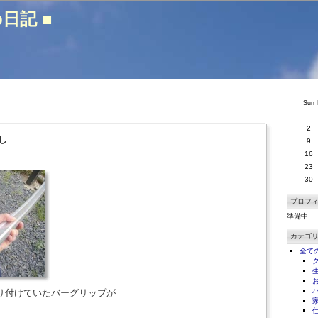
b日記 ■
Sun
2
し
9
16
23
30
プロフ
準備中
カテゴ
全て
り付けていたバーグリップが
。