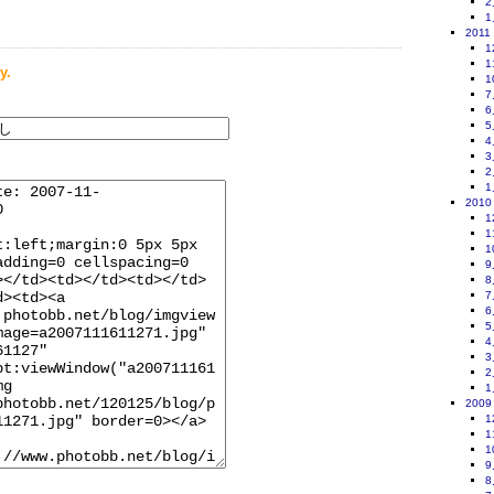
2
1
2011
1
1
y.
1
7
6
5
4
3
2
1
2010
1
1
1
9
8
7
6
5
4
3
2
1
2009
1
1
1
9
8