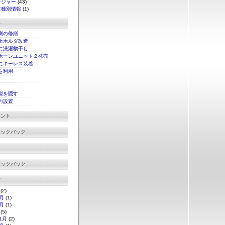
レジャー
(43)
車種別情報
(1)
事
側の修繕
上ホルダ改造
に洗濯物干し
ホーンユニット２発売
にキーレス装着
xを利用
裂を隠す
の設置
メント
ラックバック
ラックバック
グ
(2)
月
(1)
月
(1)
(5)
1月
(2)