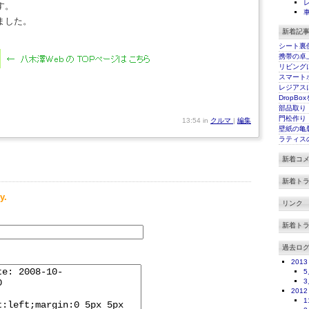
す。
ました。
新着記
シート裏
携帯の卓
リビング
スマート
レジアス
DropBo
部品取り
門松作り
13:54 in
クルマ
|
編集
壁紙の亀
ラティス
新着コ
新着ト
y.
リンク
新着ト
過去ロ
2013
5
3
2012
1