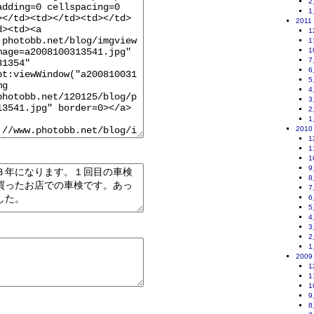
2
1
2011
1
1
1
7
6
5
4
3
2
1
2010
1
1
1
9
8
7
6
5
4
3
2
1
2009
1
1
1
9
8