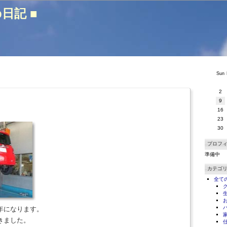
b日記 ■
Sun
2
9
16
23
30
プロフ
準備中
カテゴ
全て
年になります。
きました。