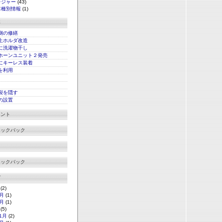
レジャー
(43)
車種別情報
(1)
事
側の修繕
上ホルダ改造
に洗濯物干し
ホーンユニット２発売
にキーレス装着
xを利用
裂を隠す
の設置
メント
ラックバック
ラックバック
グ
(2)
月
(1)
月
(1)
(5)
1月
(2)