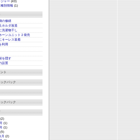
レジャー
(43)
車種別情報
(1)
事
側の修繕
上ホルダ改造
に洗濯物干し
ホーンユニット２発売
にキーレス装着
xを利用
裂を隠す
の設置
メント
ラックバック
ラックバック
グ
(2)
月
(1)
月
(1)
(5)
1月
(2)