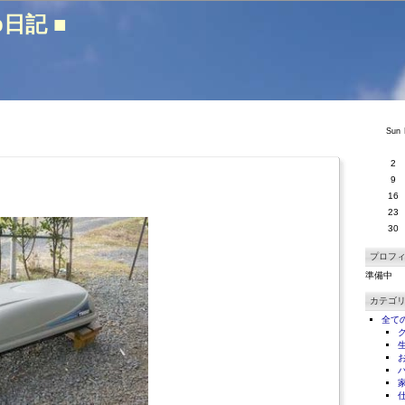
b日記 ■
Sun
2
9
16
23
30
プロフ
準備中
カテゴ
全て