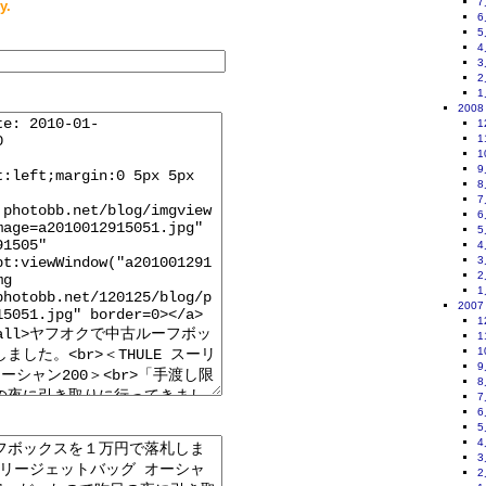
7
y.
6
5
4
3
2
1
2008
1
1
1
9
8
7
6
5
4
3
2
1
2007
1
1
1
9
8
7
6
5
4
3
2