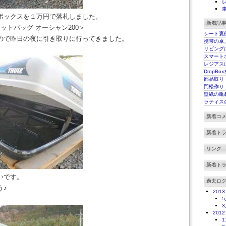
ボックスを１万円で落札しました。
新着記
ェットバッグ オーシャン200＞
シート裏
ので昨日の夜に引き取りに行ってきました。
携帯の卓
リビング
スマート
レジアス
DropBo
部品取り
門松作り
壁紙の亀
ラティス
新着コ
新着ト
リンク
新着ト
いです。
過去ロ
う♪
2013
5
3
2012
1